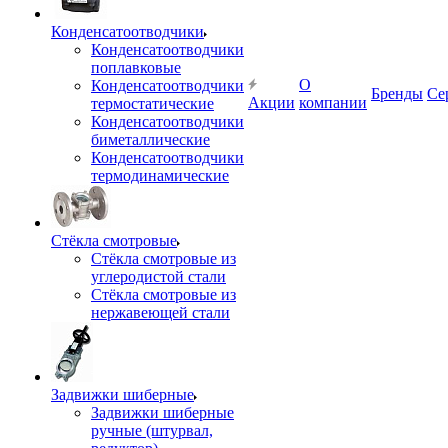
Конденсатоотводчики
Конденсатоотводчики
поплавковые
О
Конденсатоотводчики
Бренды
Се
Акции
компании
термостатические
Конденсатоотводчики
биметаллические
Конденсатоотводчики
термодинамические
Стёкла смотровые
Стёкла смотровые из
углеродистой стали
Стёкла смотровые из
нержавеющей стали
Задвижки шиберные
Задвижки шиберные
ручные (штурвал,