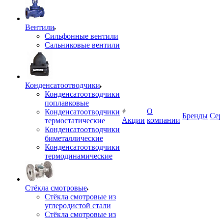
Вентили
Сильфонные вентили
Сальниковые вентили
Конденсатоотводчики
Конденсатоотводчики
поплавковые
О
Конденсатоотводчики
Бренды
Се
Акции
компании
термостатические
Конденсатоотводчики
биметаллические
Конденсатоотводчики
термодинамические
Стёкла смотровые
Стёкла смотровые из
углеродистой стали
Стёкла смотровые из