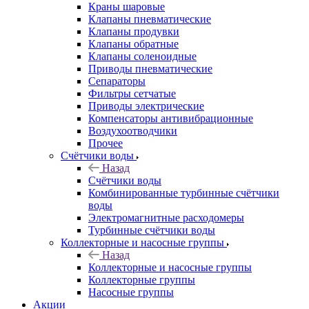
Краны шаровые
Клапаны пневматические
Клапаны продувки
Клапаны обратные
Клапаны соленоидные
Приводы пневматические
Сепараторы
Фильтры сетчатые
Приводы электрические
Компенсаторы антивибрационные
Воздухоотводчики
Прочее
Счётчики воды
Назад
Счётчики воды
Комбинированные турбинные счётчики
воды
Электромагнитные расходомеры
Турбинные счётчики воды
Коллекторные и насосные группы
Назад
Коллекторные и насосные группы
Коллекторные группы
Насосные группы
Акции