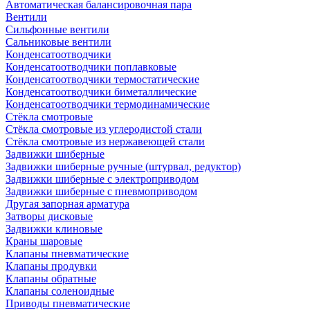
Автоматическая балансировочная пара
Вентили
Сильфонные вентили
Сальниковые вентили
Конденсатоотводчики
Конденсатоотводчики поплавковые
Конденсатоотводчики термостатические
Конденсатоотводчики биметаллические
Конденсатоотводчики термодинамические
Стёкла смотровые
Стёкла смотровые из углеродистой стали
Стёкла смотровые из нержавеющей стали
Задвижки шиберные
Задвижки шиберные ручные (штурвал, редуктор)
Задвижки шиберные с электроприводом
Задвижки шиберные с пневмоприводом
Другая запорная арматура
Затворы дисковые
Задвижки клиновые
Краны шаровые
Клапаны пневматические
Клапаны продувки
Клапаны обратные
Клапаны соленоидные
Приводы пневматические