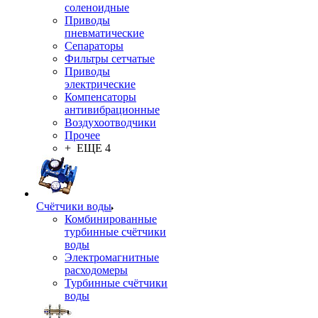
соленоидные
Приводы
пневматические
Сепараторы
Фильтры сетчатые
Приводы
электрические
Компенсаторы
антивибрационные
Воздухоотводчики
Прочее
+ ЕЩЕ 4
Счётчики воды
Комбинированные
турбинные счётчики
воды
Электромагнитные
расходомеры
Турбинные счётчики
воды