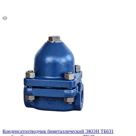
Конденсатоотводчик биметаллический ЭКОН ТБ631