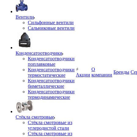
Вентили
Сильфонные вентили
Сальниковые вентили
Конденсатоотводчики
Конденсатоотводчики
поплавковые
О
Конденсатоотводчики
Бренды
Се
Акции
компании
термостатические
Конденсатоотводчики
биметаллические
Конденсатоотводчики
термодинамические
Стёкла смотровые
Стёкла смотровые из
углеродистой стали
Стёкла смотровые из