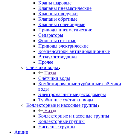
Краны шаровые
Клапаны пневматические
Клапаны продувки
Клапаны обратные
Клапаны соленоидные
Приводы пневматические
Сепараторы
Фильтры сетчатые
Приводы электрические
Компенсаторы антивибрационные
Воздухоотводчики
Прочее
Счётчики воды
Назад
Счётчики воды
Комбинированные турбинные счётчики
воды
Электромагнитные расходомеры
Турбинные счётчики воды
Коллекторные и насосные группы
Назад
Коллекторные и насосные группы
Коллекторные группы
Насосные группы
Акции