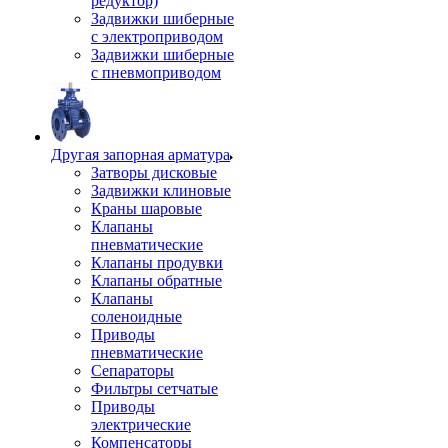
редуктор)
Задвижки шиберные
с электроприводом
Задвижки шиберные
с пневмоприводом
Другая запорная арматура
Затворы дисковые
Задвижки клиновые
Краны шаровые
Клапаны
пневматические
Клапаны продувки
Клапаны обратные
Клапаны
соленоидные
Приводы
пневматические
Сепараторы
Фильтры сетчатые
Приводы
электрические
Компенсаторы