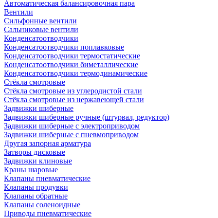
Автоматическая балансировочная пара
Вентили
Сильфонные вентили
Сальниковые вентили
Конденсатоотводчики
Конденсатоотводчики поплавковые
Конденсатоотводчики термостатические
Конденсатоотводчики биметаллические
Конденсатоотводчики термодинамические
Стёкла смотровые
Стёкла смотровые из углеродистой стали
Стёкла смотровые из нержавеющей стали
Задвижки шиберные
Задвижки шиберные ручные (штурвал, редуктор)
Задвижки шиберные с электроприводом
Задвижки шиберные с пневмоприводом
Другая запорная арматура
Затворы дисковые
Задвижки клиновые
Краны шаровые
Клапаны пневматические
Клапаны продувки
Клапаны обратные
Клапаны соленоидные
Приводы пневматические