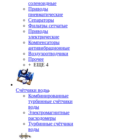
соленоидные
Приводы
пневматические
Сепараторы
Фильтры сетчатые
Приводы
электрические
Компенсаторы
антивибрационные
Воздухоотводчики
Прочее
+ ЕЩЕ 4
Счётчики воды
Комбинированные
турбинные счётчики
воды
Электромагнитные
расходомеры
Турбинные счётчики
воды