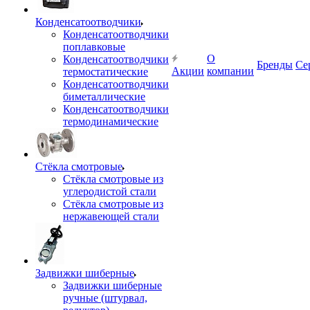
Конденсатоотводчики
Конденсатоотводчики
поплавковые
О
Конденсатоотводчики
Бренды
Се
Акции
компании
термостатические
Конденсатоотводчики
биметаллические
Конденсатоотводчики
термодинамические
Стёкла смотровые
Стёкла смотровые из
углеродистой стали
Стёкла смотровые из
нержавеющей стали
Задвижки шиберные
Задвижки шиберные
ручные (штурвал,