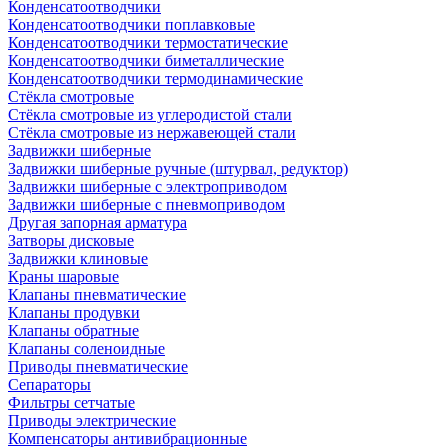
Конденсатоотводчики
Конденсатоотводчики поплавковые
Конденсатоотводчики термостатические
Конденсатоотводчики биметаллические
Конденсатоотводчики термодинамические
Стёкла смотровые
Стёкла смотровые из углеродистой стали
Стёкла смотровые из нержавеющей стали
Задвижки шиберные
Задвижки шиберные ручные (штурвал, редуктор)
Задвижки шиберные с электроприводом
Задвижки шиберные с пневмоприводом
Другая запорная арматура
Затворы дисковые
Задвижки клиновые
Краны шаровые
Клапаны пневматические
Клапаны продувки
Клапаны обратные
Клапаны соленоидные
Приводы пневматические
Сепараторы
Фильтры сетчатые
Приводы электрические
Компенсаторы антивибрационные