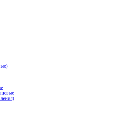
ные)
ые
анцевые
вления)