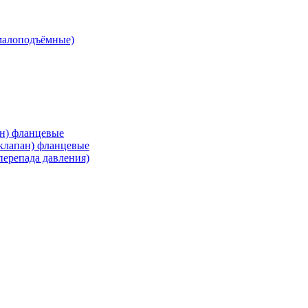
малоподъёмные)
ан) фланцевые
 клапан) фланцевые
перепада давления)