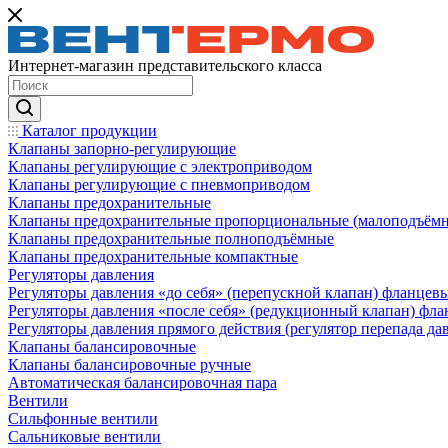
Интернет-магазин представительского класса
Каталог продукции
Клапаны запорно-регулирующие
Клапаны регулирующие с электроприводом
Клапаны регулирующие с пневмоприводом
Клапаны предохранительные
Клапаны предохранительные пропорциональные (малоподъём
Клапаны предохранительные полноподъёмные
Клапаны предохранительные компактные
Регуляторы давления
Регуляторы давления «до себя» (перепускной клапан) фланцев
Регуляторы давления «после себя» (редукционный клапан) фл
Регуляторы давления прямого действия (регулятор перепада да
Клапаны балансировочные
Клапаны балансировочные ручные
Автоматическая балансировочная пара
Вентили
Сильфонные вентили
Сальниковые вентили