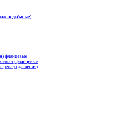
малоподъёмные)
ан) фланцевые
 клапан) фланцевые
перепада давления)