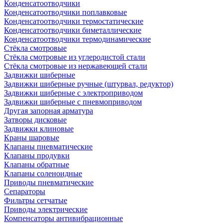
Конденсатоотводчики
Конденсатоотводчики поплавковые
Конденсатоотводчики термостатические
Конденсатоотводчики биметаллические
Конденсатоотводчики термодинамические
Стёкла смотровые
Стёкла смотровые из углеродистой стали
Стёкла смотровые из нержавеющей стали
Задвижки шиберные
Задвижки шиберные ручные (штурвал, редуктор)
Задвижки шиберные с электроприводом
Задвижки шиберные с пневмоприводом
Другая запорная арматура
Затворы дисковые
Задвижки клиновые
Краны шаровые
Клапаны пневматические
Клапаны продувки
Клапаны обратные
Клапаны соленоидные
Приводы пневматические
Сепараторы
Фильтры сетчатые
Приводы электрические
Компенсаторы антивибрационные