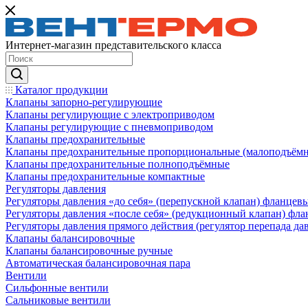
Интернет-магазин представительского класса
Каталог продукции
Клапаны запорно-регулирующие
Клапаны регулирующие с электроприводом
Клапаны регулирующие с пневмоприводом
Клапаны предохранительные
Клапаны предохранительные пропорциональные (малоподъём
Клапаны предохранительные полноподъёмные
Клапаны предохранительные компактные
Регуляторы давления
Регуляторы давления «до себя» (перепускной клапан) фланцев
Регуляторы давления «после себя» (редукционный клапан) фл
Регуляторы давления прямого действия (регулятор перепада да
Клапаны балансировочные
Клапаны балансировочные ручные
Автоматическая балансировочная пара
Вентили
Сильфонные вентили
Сальниковые вентили