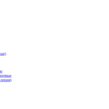
ные)
ые
анцевые
вления)