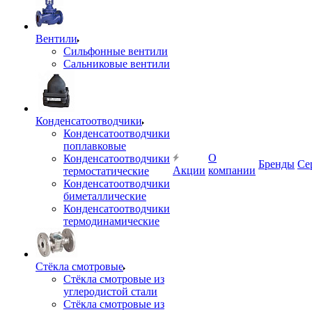
Вентили
Сильфонные вентили
Сальниковые вентили
Конденсатоотводчики
Конденсатоотводчики
поплавковые
О
Конденсатоотводчики
Бренды
Се
Акции
компании
термостатические
Конденсатоотводчики
биметаллические
Конденсатоотводчики
термодинамические
Стёкла смотровые
Стёкла смотровые из
углеродистой стали
Стёкла смотровые из