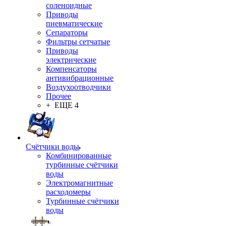
соленоидные
Приводы
пневматические
Сепараторы
Фильтры сетчатые
Приводы
электрические
Компенсаторы
антивибрационные
Воздухоотводчики
Прочее
+ ЕЩЕ 4
Счётчики воды
Комбинированные
турбинные счётчики
воды
Электромагнитные
расходомеры
Турбинные счётчики
воды