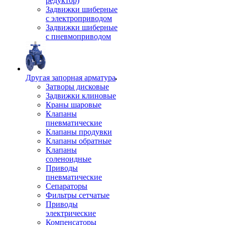
редуктор)
Задвижки шиберные
с электроприводом
Задвижки шиберные
с пневмоприводом
Другая запорная арматура
Затворы дисковые
Задвижки клиновые
Краны шаровые
Клапаны
пневматические
Клапаны продувки
Клапаны обратные
Клапаны
соленоидные
Приводы
пневматические
Сепараторы
Фильтры сетчатые
Приводы
электрические
Компенсаторы