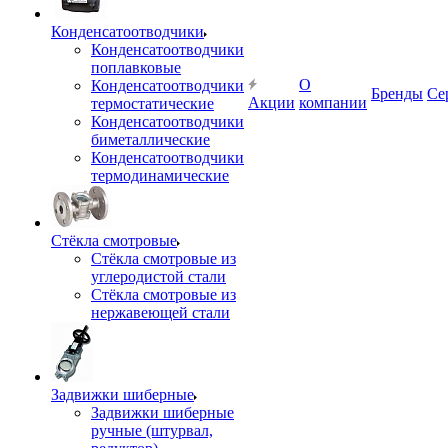
Конденсатоотводчики
Конденсатоотводчики
поплавковые
О
Конденсатоотводчики
Бренды
Се
Акции
компании
термостатические
Конденсатоотводчики
биметаллические
Конденсатоотводчики
термодинамические
Стёкла смотровые
Стёкла смотровые из
углеродистой стали
Стёкла смотровые из
нержавеющей стали
Задвижки шиберные
Задвижки шиберные
ручные (штурвал,