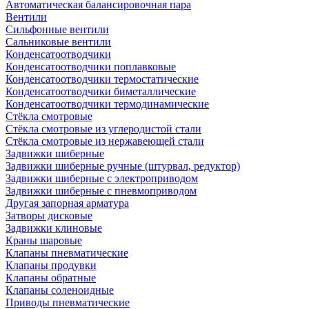
Автоматическая балансировочная пара
Вентили
Сильфонные вентили
Сальниковые вентили
Конденсатоотводчики
Конденсатоотводчики поплавковые
Конденсатоотводчики термостатические
Конденсатоотводчики биметаллические
Конденсатоотводчики термодинамические
Стёкла смотровые
Стёкла смотровые из углеродистой стали
Стёкла смотровые из нержавеющей стали
Задвижки шиберные
Задвижки шиберные ручные (штурвал, редуктор)
Задвижки шиберные с электроприводом
Задвижки шиберные с пневмоприводом
Другая запорная арматура
Затворы дисковые
Задвижки клиновые
Краны шаровые
Клапаны пневматические
Клапаны продувки
Клапаны обратные
Клапаны соленоидные
Приводы пневматические