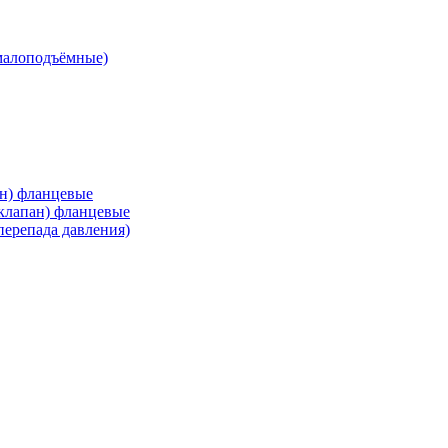
малоподъёмные)
ан) фланцевые
 клапан) фланцевые
перепада давления)