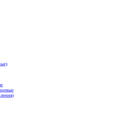
ные)
ые
анцевые
вления)