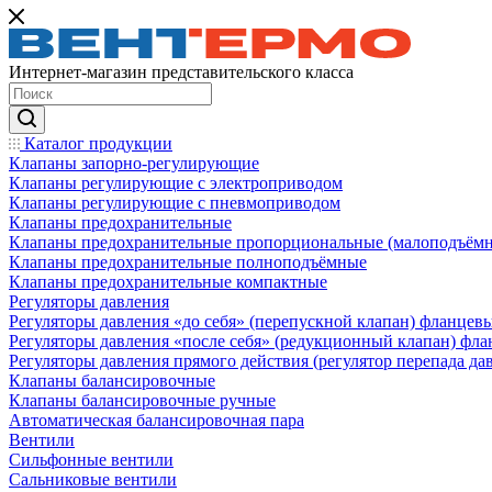
Интернет-магазин представительского класса
Каталог продукции
Клапаны запорно-регулирующие
Клапаны регулирующие с электроприводом
Клапаны регулирующие с пневмоприводом
Клапаны предохранительные
Клапаны предохранительные пропорциональные (малоподъём
Клапаны предохранительные полноподъёмные
Клапаны предохранительные компактные
Регуляторы давления
Регуляторы давления «до себя» (перепускной клапан) фланцев
Регуляторы давления «после себя» (редукционный клапан) фл
Регуляторы давления прямого действия (регулятор перепада да
Клапаны балансировочные
Клапаны балансировочные ручные
Автоматическая балансировочная пара
Вентили
Сильфонные вентили
Сальниковые вентили