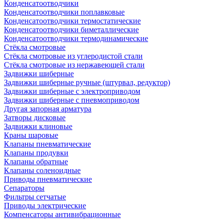
Конденсатоотводчики
Конденсатоотводчики поплавковые
Конденсатоотводчики термостатические
Конденсатоотводчики биметаллические
Конденсатоотводчики термодинамические
Стёкла смотровые
Стёкла смотровые из углеродистой стали
Стёкла смотровые из нержавеющей стали
Задвижки шиберные
Задвижки шиберные ручные (штурвал, редуктор)
Задвижки шиберные с электроприводом
Задвижки шиберные с пневмоприводом
Другая запорная арматура
Затворы дисковые
Задвижки клиновые
Краны шаровые
Клапаны пневматические
Клапаны продувки
Клапаны обратные
Клапаны соленоидные
Приводы пневматические
Сепараторы
Фильтры сетчатые
Приводы электрические
Компенсаторы антивибрационные