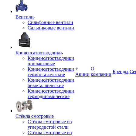
Вентили
Сильфонные вентили
Сальниковые вентили
Конденсатоотводчики
Конденсатоотводчики
поплавковые
О
Конденсатоотводчики
Бренды
Се
Акции
компании
термостатические
Конденсатоотводчики
биметаллические
Конденсатоотводчики
термодинамические
Стёкла смотровые
Стёкла смотровые из
углеродистой стали
Стёкла смотровые из