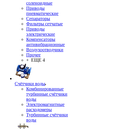
соленоидные
Приводы
пневматические
Сепараторы
Фильтры сетчатые
Приводы
электрические
Компенсаторы
антивибрационные
Воздухоотводчики
Прочее
+ ЕЩЕ 4
Счётчики воды
Комбинированные
турбинные счётчики
воды
Электромагнитные
расходомеры
Турбинные счётчики
воды