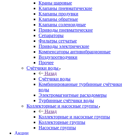
Краны шаровые
Клапаны пневматические
Клапаны продувки
Клапаны обратные
Клапаны соленоидные
Приводы пневматические
Сепараторы
Фильтры сетчатые
Приводы электрические
Компенсаторы антивибрационные
Воздухоотводчики
Прочее
Счётчики воды
Назад
Счётчики воды
Комбинированные турбинные счётчики
воды
Электромагнитные расходомеры
Турбинные счётчики воды
Коллекторные и насосные группы
Назад
Коллекторные и насосные группы
Коллекторные группы
Насосные группы
Акции