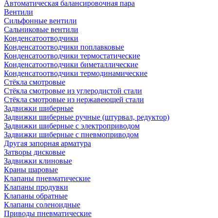
Автоматическая балансировочная пара
Вентили
Сильфонные вентили
Сальниковые вентили
Конденсатоотводчики
Конденсатоотводчики поплавковые
Конденсатоотводчики термостатические
Конденсатоотводчики биметаллические
Конденсатоотводчики термодинамические
Стёкла смотровые
Стёкла смотровые из углеродистой стали
Стёкла смотровые из нержавеющей стали
Задвижки шиберные
Задвижки шиберные ручные (штурвал, редуктор)
Задвижки шиберные с электроприводом
Задвижки шиберные с пневмоприводом
Другая запорная арматура
Затворы дисковые
Задвижки клиновые
Краны шаровые
Клапаны пневматические
Клапаны продувки
Клапаны обратные
Клапаны соленоидные
Приводы пневматические