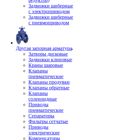
редуктор)
Задвижки шиберные
с электроприводом
Задвижки шиберные
с пневмоприводом
Другая запорная арматура
Затворы дисковые
Задвижки клиновые
Краны шаровые
Клапаны
пневматические
Клапаны продувки
Клапаны обратные
Клапаны
соленоидные
Приводы
пневматические
Сепараторы
Фильтры сетчатые
Приводы
электрические
Компенсаторы