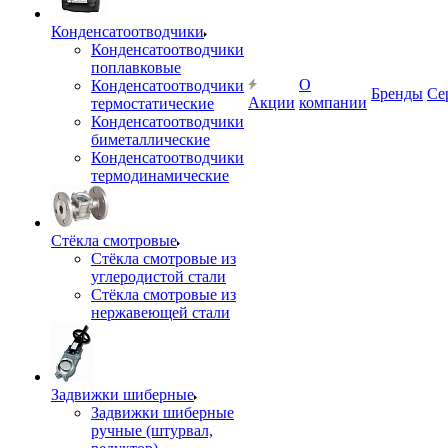
Конденсатоотводчики
Конденсатоотводчики
поплавковые
О
Конденсатоотводчики
Бренды
Се
Акции
компании
термостатические
Конденсатоотводчики
биметаллические
Конденсатоотводчики
термодинамические
Стёкла смотровые
Стёкла смотровые из
углеродистой стали
Стёкла смотровые из
нержавеющей стали
Задвижки шиберные
Задвижки шиберные
ручные (штурвал,