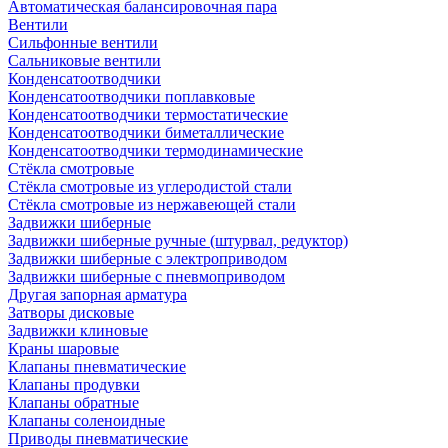
Автоматическая балансировочная пара
Вентили
Сильфонные вентили
Сальниковые вентили
Конденсатоотводчики
Конденсатоотводчики поплавковые
Конденсатоотводчики термостатические
Конденсатоотводчики биметаллические
Конденсатоотводчики термодинамические
Стёкла смотровые
Стёкла смотровые из углеродистой стали
Стёкла смотровые из нержавеющей стали
Задвижки шиберные
Задвижки шиберные ручные (штурвал, редуктор)
Задвижки шиберные с электроприводом
Задвижки шиберные с пневмоприводом
Другая запорная арматура
Затворы дисковые
Задвижки клиновые
Краны шаровые
Клапаны пневматические
Клапаны продувки
Клапаны обратные
Клапаны соленоидные
Приводы пневматические