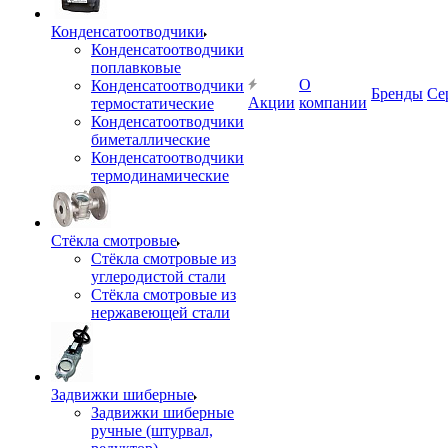
Конденсатоотводчики
Конденсатоотводчики
поплавковые
О
Конденсатоотводчики
Бренды
Се
Акции
компании
термостатические
Конденсатоотводчики
биметаллические
Конденсатоотводчики
термодинамические
Стёкла смотровые
Стёкла смотровые из
углеродистой стали
Стёкла смотровые из
нержавеющей стали
Задвижки шиберные
Задвижки шиберные
ручные (штурвал,