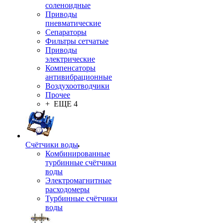
соленоидные
Приводы
пневматические
Сепараторы
Фильтры сетчатые
Приводы
электрические
Компенсаторы
антивибрационные
Воздухоотводчики
Прочее
+ ЕЩЕ 4
Счётчики воды
Комбинированные
турбинные счётчики
воды
Электромагнитные
расходомеры
Турбинные счётчики
воды