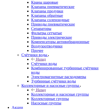
Краны шаровые
Клапаны пневматические
Клапаны продувки
Клапаны обратные
Клапаны соленоидные
Приводы пневматические
Сепараторы
Фильтры сетчатые
Приводы электрические
Компенсаторы антивибрационные
Воздухоотводчики
Прочее
Счётчики воды
Назад
Счётчики воды
Комбинированные турбинные счётчики
воды
Электромагнитные расходомеры
Турбинные счётчики воды
Коллекторные и насосные группы
Назад
Коллекторные и насосные группы
Коллекторные группы
Насосные группы
Акции