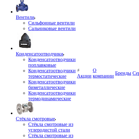
Вентили
Сильфонные вентили
Сальниковые вентили
Конденсатоотводчики
Конденсатоотводчики
поплавковые
О
Конденсатоотводчики
Бренды
Се
Акции
компании
термостатические
Конденсатоотводчики
биметаллические
Конденсатоотводчики
термодинамические
Стёкла смотровые
Стёкла смотровые из
углеродистой стали
Стёкла смотровые из