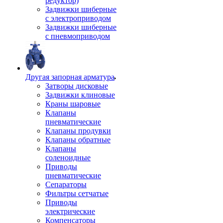
редуктор)
Задвижки шиберные
с электроприводом
Задвижки шиберные
с пневмоприводом
Другая запорная арматура
Затворы дисковые
Задвижки клиновые
Краны шаровые
Клапаны
пневматические
Клапаны продувки
Клапаны обратные
Клапаны
соленоидные
Приводы
пневматические
Сепараторы
Фильтры сетчатые
Приводы
электрические
Компенсаторы