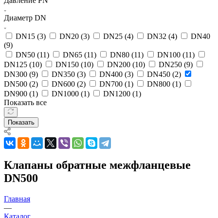
Давление PN
Диаметр DN
DN15 (
3
)
DN20 (
3
)
DN25 (
4
)
DN32 (
4
)
DN40
(
9
)
DN50 (
11
)
DN65 (
11
)
DN80 (
11
)
DN100 (
11
)
DN125 (
10
)
DN150 (
10
)
DN200 (
10
)
DN250 (
9
)
DN300 (
9
)
DN350 (
3
)
DN400 (
3
)
DN450 (
2
)
DN500 (
2
)
DN600 (
2
)
DN700 (
1
)
DN800 (
1
)
DN900 (
1
)
DN1000 (
1
)
DN1200 (
1
)
Показать все
Показать
Клапаны обратные межфланцевые
DN500
Главная
—
Каталог