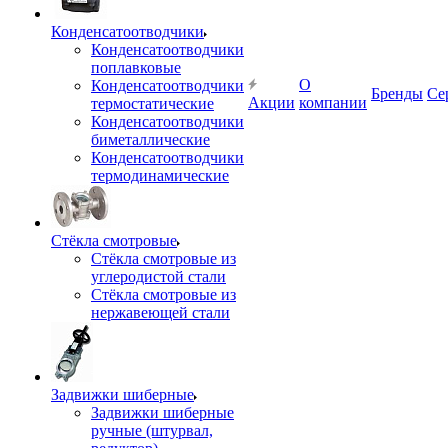
Конденсатоотводчики
Конденсатоотводчики
поплавковые
О
Конденсатоотводчики
Бренды
Се
Акции
компании
термостатические
Конденсатоотводчики
биметаллические
Конденсатоотводчики
термодинамические
Стёкла смотровые
Стёкла смотровые из
углеродистой стали
Стёкла смотровые из
нержавеющей стали
Задвижки шиберные
Задвижки шиберные
ручные (штурвал,