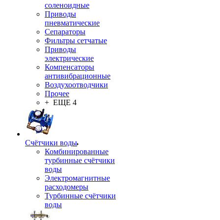
соленоидные
Приводы
пневматические
Сепараторы
Фильтры сетчатые
Приводы
электрические
Компенсаторы
антивибрационные
Воздухоотводчики
Прочее
+ ЕЩЕ 4
Счётчики воды
Комбинированные
турбинные счётчики
воды
Электромагнитные
расходомеры
Турбинные счётчики
воды