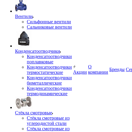
Вентили
Сильфонные вентили
Сальниковые вентили
Конденсатоотводчики
Конденсатоотводчики
поплавковые
О
Конденсатоотводчики
Бренды
Се
Акции
компании
термостатические
Конденсатоотводчики
биметаллические
Конденсатоотводчики
термодинамические
Стёкла смотровые
Стёкла смотровые из
углеродистой стали
Стёкла смотровые из