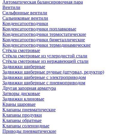
Автоматическая балансировочная пара
Вентили
Сильфонные вентили
Сальниковые вентили
Конденсатоотводчики
Конденсатоотводчики поплавковые
Конденсатоотводчики термостатические
Конденсатоотводчики биметаллические
Конденсатоотводчики термодинамические
Стёкла смотровые
Стёкла смотровые из углеродистой стали
Стёкла смотровые из нержавеющей стали
Задвижки шиберные
Задвижки шиберные ручные (штурвал, редуктор)
Задвижки шиберные с электроприводом
Задвижки шиберные с пневмоприводом
Другая запорная арматура
Затворы дисковые
Задвижки клиновые
Краны шаровые
Клапаны пневматические
Клапаны продувки
Клапаны обратные
Клапаны соленоидные
Приводы пневматические