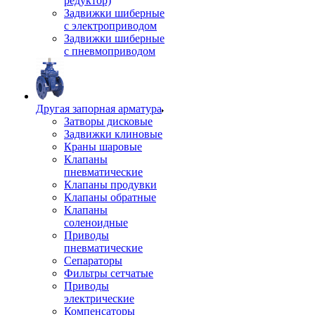
редуктор)
Задвижки шиберные
с электроприводом
Задвижки шиберные
с пневмоприводом
Другая запорная арматура
Затворы дисковые
Задвижки клиновые
Краны шаровые
Клапаны
пневматические
Клапаны продувки
Клапаны обратные
Клапаны
соленоидные
Приводы
пневматические
Сепараторы
Фильтры сетчатые
Приводы
электрические
Компенсаторы