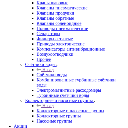
Краны шаровые
Клапаны пневматические
Клапаны продувки
Клапаны обратные
Клапаны соленоидные
Приводы пневматические
Сепараторы
Фильтры сетчатые
Приводы электрические
Компенсаторы антивибрационные
Воздухоотводчики
Прочее
Счётчики воды
Назад
Счётчики воды
Комбинированные турбинные счётчики
воды
Электромагнитные расходомеры
Турбинные счётчики воды
Коллекторные и насосные группы
Назад
Коллекторные и насосные группы
Коллекторные группы
Насосные группы
Акции