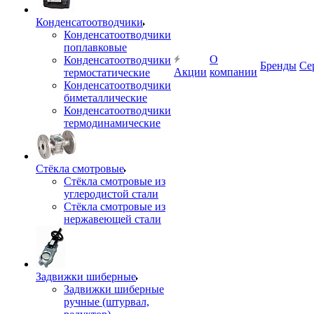
Конденсатоотводчики
Конденсатоотводчики
поплавковые
О
Конденсатоотводчики
Бренды
Се
Акции
компании
термостатические
Конденсатоотводчики
биметаллические
Конденсатоотводчики
термодинамические
Стёкла смотровые
Стёкла смотровые из
углеродистой стали
Стёкла смотровые из
нержавеющей стали
Задвижки шиберные
Задвижки шиберные
ручные (штурвал,