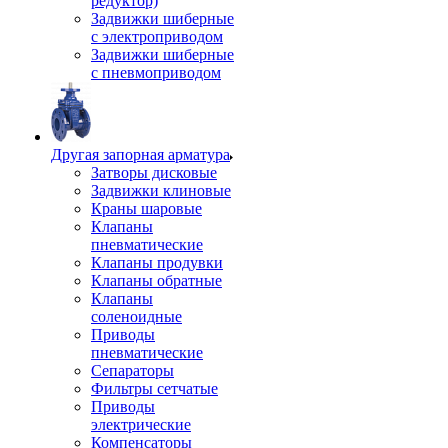
редуктор)
Задвижки шиберные
с электроприводом
Задвижки шиберные
с пневмоприводом
Другая запорная арматура
Затворы дисковые
Задвижки клиновые
Краны шаровые
Клапаны
пневматические
Клапаны продувки
Клапаны обратные
Клапаны
соленоидные
Приводы
пневматические
Сепараторы
Фильтры сетчатые
Приводы
электрические
Компенсаторы