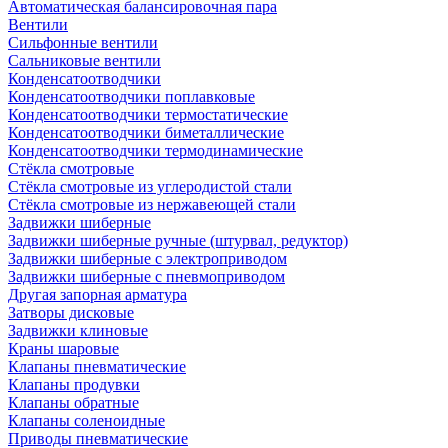
Автоматическая балансировочная пара
Вентили
Сильфонные вентили
Сальниковые вентили
Конденсатоотводчики
Конденсатоотводчики поплавковые
Конденсатоотводчики термостатические
Конденсатоотводчики биметаллические
Конденсатоотводчики термодинамические
Стёкла смотровые
Стёкла смотровые из углеродистой стали
Стёкла смотровые из нержавеющей стали
Задвижки шиберные
Задвижки шиберные ручные (штурвал, редуктор)
Задвижки шиберные с электроприводом
Задвижки шиберные с пневмоприводом
Другая запорная арматура
Затворы дисковые
Задвижки клиновые
Краны шаровые
Клапаны пневматические
Клапаны продувки
Клапаны обратные
Клапаны соленоидные
Приводы пневматические