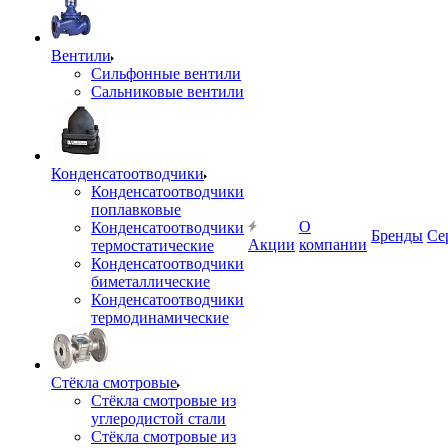
Вентили
Сильфонные вентили
Сальниковые вентили
Конденсатоотводчики
Конденсатоотводчики
поплавковые
О
Конденсатоотводчики
Бренды
Се
Акции
компании
термостатические
Конденсатоотводчики
биметаллические
Конденсатоотводчики
термодинамические
Стёкла смотровые
Стёкла смотровые из
углеродистой стали
Стёкла смотровые из