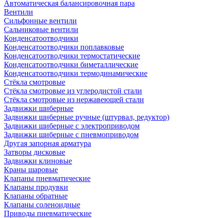
Автоматическая балансировочная пара
Вентили
Сильфонные вентили
Сальниковые вентили
Конденсатоотводчики
Конденсатоотводчики поплавковые
Конденсатоотводчики термостатические
Конденсатоотводчики биметаллические
Конденсатоотводчики термодинамические
Стёкла смотровые
Стёкла смотровые из углеродистой стали
Стёкла смотровые из нержавеющей стали
Задвижки шиберные
Задвижки шиберные ручные (штурвал, редуктор)
Задвижки шиберные с электроприводом
Задвижки шиберные с пневмоприводом
Другая запорная арматура
Затворы дисковые
Задвижки клиновые
Краны шаровые
Клапаны пневматические
Клапаны продувки
Клапаны обратные
Клапаны соленоидные
Приводы пневматические