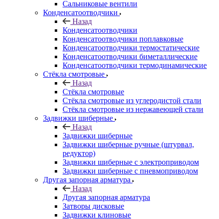
Сальниковые вентили
Конденсатоотводчики
Назад
Конденсатоотводчики
Конденсатоотводчики поплавковые
Конденсатоотводчики термостатические
Конденсатоотводчики биметаллические
Конденсатоотводчики термодинамические
Стёкла смотровые
Назад
Стёкла смотровые
Стёкла смотровые из углеродистой стали
Стёкла смотровые из нержавеющей стали
Задвижки шиберные
Назад
Задвижки шиберные
Задвижки шиберные ручные (штурвал,
редуктор)
Задвижки шиберные с электроприводом
Задвижки шиберные с пневмоприводом
Другая запорная арматура
Назад
Другая запорная арматура
Затворы дисковые
Задвижки клиновые