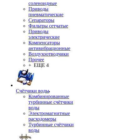
соленоидные
Приводы
пневматические
Сепараторы
Фильтры сетчатые
Приводы
электрические
Компенсаторы
антивибрационные
Воздухоотводчики
Прочее
+ ЕЩЕ 4
Счётчики воды
Комбинированные
турбинные счётчики
воды
Электромагнитные
расходомеры
Турбинные счётчики
воды