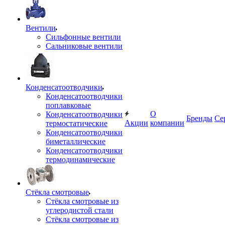
Вентили
Сильфонные вентили
Сальниковые вентили
Конденсатоотводчики
Конденсатоотводчики
поплавковые
О
Конденсатоотводчики
Бренды
Се
Акции
компании
термостатические
Конденсатоотводчики
биметаллические
Конденсатоотводчики
термодинамические
Стёкла смотровые
Стёкла смотровые из
углеродистой стали
Стёкла смотровые из