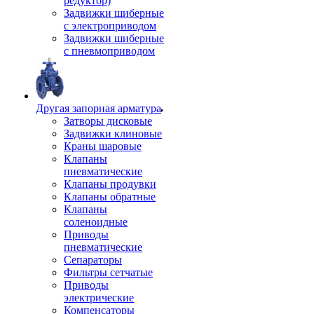
редуктор)
Задвижки шиберные
с электроприводом
Задвижки шиберные
с пневмоприводом
Другая запорная арматура
Затворы дисковые
Задвижки клиновые
Краны шаровые
Клапаны
пневматические
Клапаны продувки
Клапаны обратные
Клапаны
соленоидные
Приводы
пневматические
Сепараторы
Фильтры сетчатые
Приводы
электрические
Компенсаторы