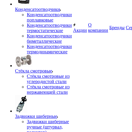
Конденсатоотводчики
Конденсатоотводчики
поплавковые
О
Конденсатоотводчики
Бренды
Се
Акции
компании
термостатические
Конденсатоотводчики
биметаллические
Конденсатоотводчики
термодинамические
Стёкла смотровые
Стёкла смотровые из
углеродистой стали
Стёкла смотровые из
нержавеющей стали
Задвижки шиберные
Задвижки шиберные
ручные (штурвал,