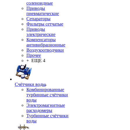
соленоидные
Приводы
пневматические
Сепараторы
Фильтры сетчатые
Приводы
электрические
Компенсаторы
антивибрационные
Воздухоотводчики
Прочее
+ ЕЩЕ 4
Счётчики воды
Комбинированные
турбинные счётчики
воды
Электромагнитные
расходомеры
Турбинные счётчики
воды