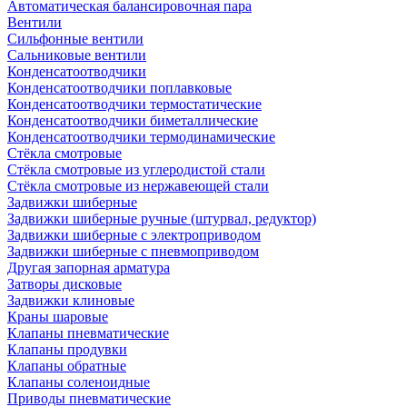
Автоматическая балансировочная пара
Вентили
Сильфонные вентили
Сальниковые вентили
Конденсатоотводчики
Конденсатоотводчики поплавковые
Конденсатоотводчики термостатические
Конденсатоотводчики биметаллические
Конденсатоотводчики термодинамические
Стёкла смотровые
Стёкла смотровые из углеродистой стали
Стёкла смотровые из нержавеющей стали
Задвижки шиберные
Задвижки шиберные ручные (штурвал, редуктор)
Задвижки шиберные с электроприводом
Задвижки шиберные с пневмоприводом
Другая запорная арматура
Затворы дисковые
Задвижки клиновые
Краны шаровые
Клапаны пневматические
Клапаны продувки
Клапаны обратные
Клапаны соленоидные
Приводы пневматические