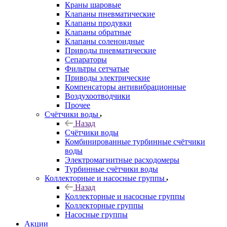
Краны шаровые
Клапаны пневматические
Клапаны продувки
Клапаны обратные
Клапаны соленоидные
Приводы пневматические
Сепараторы
Фильтры сетчатые
Приводы электрические
Компенсаторы антивибрационные
Воздухоотводчики
Прочее
Счётчики воды
Назад
Счётчики воды
Комбинированные турбинные счётчики
воды
Электромагнитные расходомеры
Турбинные счётчики воды
Коллекторные и насосные группы
Назад
Коллекторные и насосные группы
Коллекторные группы
Насосные группы
Акции