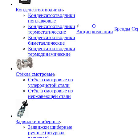
Конденсатоотводчики
Конденсатоотводчики
поплавковые
О
Конденсатоотводчики
Бренды
Се
Акции
компании
термостатические
Конденсатоотводчики
биметаллические
Конденсатоотводчики
термодинамические
Стёкла смотровые
Стёкла смотровые из
углеродистой стали
Стёкла смотровые из
нержавеющей стали
Задвижки шиберные
Задвижки шиберные
ручные (штурвал,