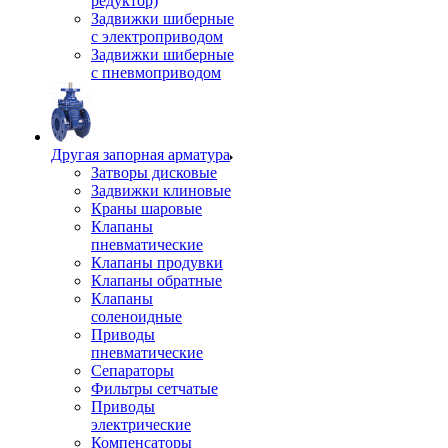
редуктор)
Задвижки шиберные
с электроприводом
Задвижки шиберные
с пневмоприводом
Другая запорная арматура
Затворы дисковые
Задвижки клиновые
Краны шаровые
Клапаны
пневматические
Клапаны продувки
Клапаны обратные
Клапаны
соленоидные
Приводы
пневматические
Сепараторы
Фильтры сетчатые
Приводы
электрические
Компенсаторы