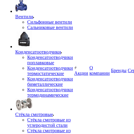
Вентили
Сильфонные вентили
Сальниковые вентили
Конденсатоотводчики
Конденсатоотводчики
поплавковые
О
Конденсатоотводчики
Бренды
Се
Акции
компании
термостатические
Конденсатоотводчики
биметаллические
Конденсатоотводчики
термодинамические
Стёкла смотровые
Стёкла смотровые из
углеродистой стали
Стёкла смотровые из