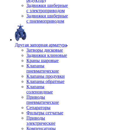
редуктор)
Задвижки шиберные
с электроприводом
Задвижки шиберные
с пневмоприводом
Другая запорная арматура
Затворы дисковые
Задвижки клиновые
Краны шаровые
Клапаны
пневматические
Клапаны продувки
Клапаны обратные
Клапаны
соленоидные
Приводы
пневматические
Сепараторы
Фильтры сетчатые
Приводы
электрические
Компенсаторы