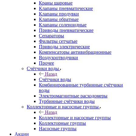
Краны шаровые
Клапаны пневматические
Клапаны продувки
Клапаны обратные
Клапаны соленоидные
Приводы пневматические
Сепараторы
Фильтры сетчатые
Приводы электрические
Компенсаторы антивибрационные
Воздухоотводчики
Прочее
Счётчики воды
Назад
Счётчики воды
Комбинированные турбинные счётчики
воды
Электромагнитные расходомеры
Турбинные счётчики воды
Коллекторные и насосные группы
Назад
Коллекторные и насосные группы
Коллекторные группы
Насосные группы
Акции