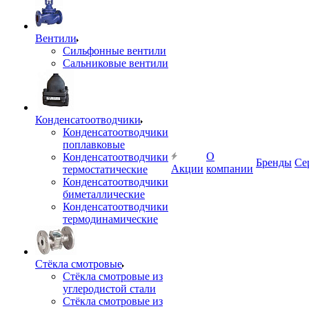
Вентили
Сильфонные вентили
Сальниковые вентили
Конденсатоотводчики
Конденсатоотводчики
поплавковые
О
Конденсатоотводчики
Бренды
Се
Акции
компании
термостатические
Конденсатоотводчики
биметаллические
Конденсатоотводчики
термодинамические
Стёкла смотровые
Стёкла смотровые из
углеродистой стали
Стёкла смотровые из