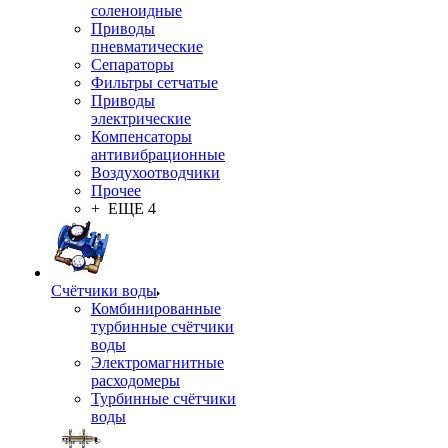
соленоидные
Приводы
пневматические
Сепараторы
Фильтры сетчатые
Приводы
электрические
Компенсаторы
антивибрационные
Воздухоотводчики
Прочее
+ ЕЩЕ 4
Счётчики воды
Комбинированные
турбинные счётчики
воды
Электромагнитные
расходомеры
Турбинные счётчики
воды