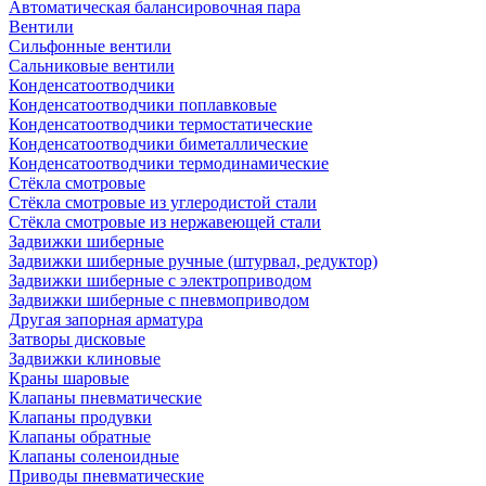
Автоматическая балансировочная пара
Вентили
Сильфонные вентили
Сальниковые вентили
Конденсатоотводчики
Конденсатоотводчики поплавковые
Конденсатоотводчики термостатические
Конденсатоотводчики биметаллические
Конденсатоотводчики термодинамические
Стёкла смотровые
Стёкла смотровые из углеродистой стали
Стёкла смотровые из нержавеющей стали
Задвижки шиберные
Задвижки шиберные ручные (штурвал, редуктор)
Задвижки шиберные с электроприводом
Задвижки шиберные с пневмоприводом
Другая запорная арматура
Затворы дисковые
Задвижки клиновые
Краны шаровые
Клапаны пневматические
Клапаны продувки
Клапаны обратные
Клапаны соленоидные
Приводы пневматические