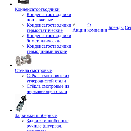
Конденсатоотводчики
Конденсатоотводчики
поплавковые
О
Конденсатоотводчики
Бренды
Се
Акции
компании
термостатические
Конденсатоотводчики
биметаллические
Конденсатоотводчики
термодинамические
Стёкла смотровые
Стёкла смотровые из
углеродистой стали
Стёкла смотровые из
нержавеющей стали
Задвижки шиберные
Задвижки шиберные
ручные (штурвал,