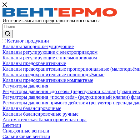
Интернет-магазин представительского класса
Каталог продукции
Клапаны запорно-регулирующие
Клапаны регулирующие с электроприводом
Клапаны регулирующие с пневмоприводом
Клапаны предохранительные
Клапаны предохранительные пропорциональные (малоподъём
Клапаны предохранительные полноподъёмные
Клапаны предохранительные компактные
Регуляторы давления
Регуляторы давления «до себя» (перепускной клапан) фланцев
Регуляторы давления «после себя» (редукционный клапан) фл
Регуляторы давления прямого действия (регулятор перепада да
Клапаны балансировочные
Клапаны балансировочные ручные
Автоматическая балансировочная пара
Вентили
Сильфонные вентили
Сальниковые вентили