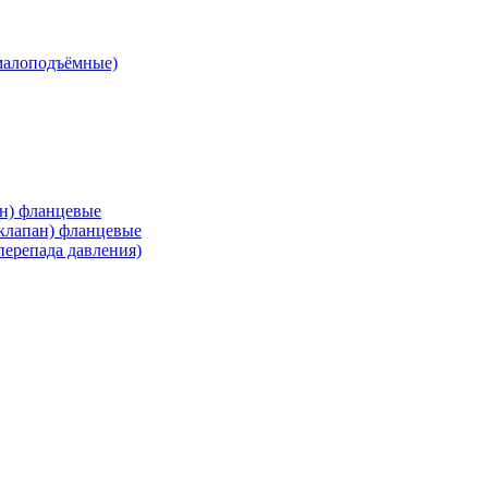
малоподъёмные)
ан) фланцевые
 клапан) фланцевые
перепада давления)