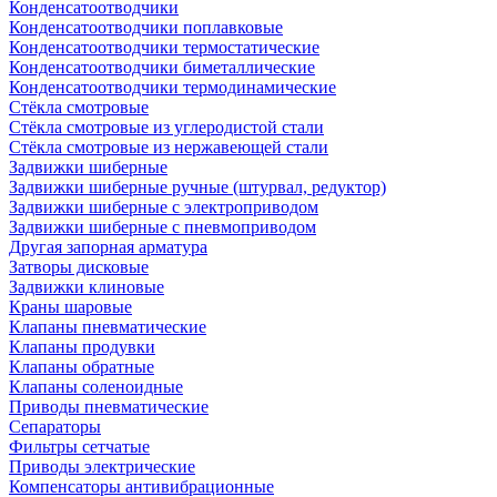
Конденсатоотводчики
Конденсатоотводчики поплавковые
Конденсатоотводчики термостатические
Конденсатоотводчики биметаллические
Конденсатоотводчики термодинамические
Стёкла смотровые
Стёкла смотровые из углеродистой стали
Стёкла смотровые из нержавеющей стали
Задвижки шиберные
Задвижки шиберные ручные (штурвал, редуктор)
Задвижки шиберные с электроприводом
Задвижки шиберные с пневмоприводом
Другая запорная арматура
Затворы дисковые
Задвижки клиновые
Краны шаровые
Клапаны пневматические
Клапаны продувки
Клапаны обратные
Клапаны соленоидные
Приводы пневматические
Сепараторы
Фильтры сетчатые
Приводы электрические
Компенсаторы антивибрационные