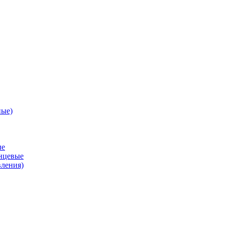
ные)
ые
анцевые
вления)