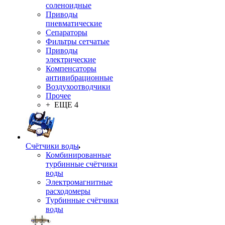
соленоидные
Приводы
пневматические
Сепараторы
Фильтры сетчатые
Приводы
электрические
Компенсаторы
антивибрационные
Воздухоотводчики
Прочее
+ ЕЩЕ 4
Счётчики воды
Комбинированные
турбинные счётчики
воды
Электромагнитные
расходомеры
Турбинные счётчики
воды