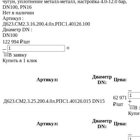
чугун, уплотнение металл-металл, настройка 4.0-12.0 бар,
DN100, PN16
Нет в наличии
Артикул
:
Д623.СМ2.3.16.200.4.0л.РПС1.4012б.100
Диаметр DN
:
DN100
122 994
₽
/шт
В заявку
Купить в 1 клик
Диаметр
Артикул:
Цена:
DN:
62 971
Д623.СМ2.3.25.200.4.0л.РПС1.4012б.015
DN15
₽
/шт
В 
Купит
Диаметр
Артикул:
Цена:
DN: