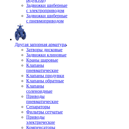
редуктор)
Задвижки шиберные
с электроприводом
Задвижки шиберные
с пневмоприводом
Другая запорная арматура
Затворы дисковые
Задвижки клиновые
Краны шаровые
Клапаны
пневматические
Клапаны продувки
Клапаны обратные
Клапаны
соленоидные
Приводы
пневматические
Сепараторы
Фильтры сетчатые
Приводы
электрические
Компенсаторы