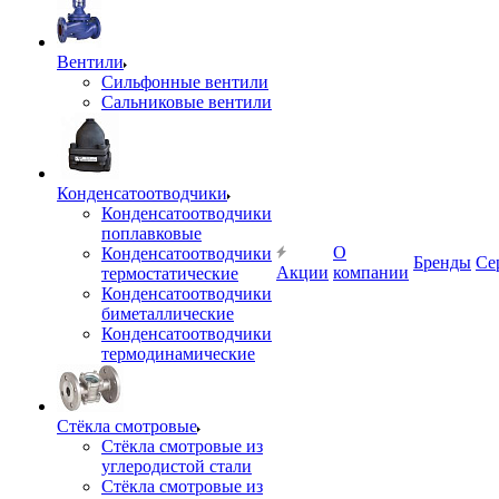
Вентили
Сильфонные вентили
Сальниковые вентили
Конденсатоотводчики
Конденсатоотводчики
поплавковые
О
Конденсатоотводчики
Бренды
Се
Акции
компании
термостатические
Конденсатоотводчики
биметаллические
Конденсатоотводчики
термодинамические
Стёкла смотровые
Стёкла смотровые из
углеродистой стали
Стёкла смотровые из