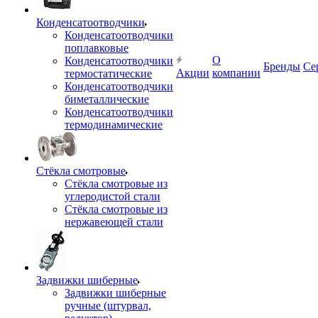
Конденсатоотводчики
Конденсатоотводчики
поплавковые
О
Конденсатоотводчики
Бренды
Се
Акции
компании
термостатические
Конденсатоотводчики
биметаллические
Конденсатоотводчики
термодинамические
Стёкла смотровые
Стёкла смотровые из
углеродистой стали
Стёкла смотровые из
нержавеющей стали
Задвижки шиберные
Задвижки шиберные
ручные (штурвал,