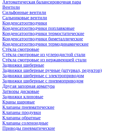
Автоматическая балансировочная пара
Вентили
Сильфонные вентили
Сальниковые вентили
Конденсатоотводчики
Конденсатоотводчики поплавковые
Конденсатоотводчики термостатические
Конденсатоотводчики биметаллические
Конденсатоотводчики термодинамические
Стёкла смотровые
Стёкла смотровые из углеродистой стали
Стёкла смотровые из нержавеющей стали
Задвижки шиберные
Задвижки шиберные ручные (штурвал, редуктор)
Задвижки шиберные с электроприводом
Задвижки шиберные с пневмоприводом
Другая запорная арматура
Затворы дисковые
Задвижки клиновые
Краны шаровые
Клапаны пневматические
Клапаны продувки
Клапаны обратные
Клапаны соленоидные
Приводы пневматические