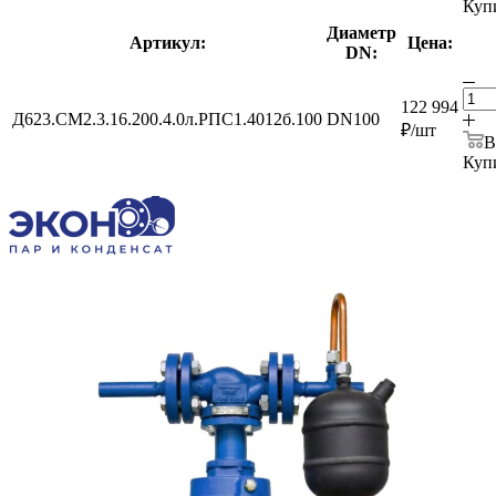
Купи
Диаметр
Артикул:
Цена:
DN:
122 994
Д623.СМ2.3.16.200.4.0л.РПС1.4012б.100
DN100
₽
/шт
В
Купи