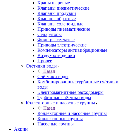
Краны шаровые
Клапаны пневматические
Клапаны продувки
Клапаны обратные
Клапаны соленоидные
Приводы пневматические
Сепараторы
Фильтры сетчатые
Приводы электрические
Компенсаторы антивибрационные
Воздухоотводчики
Прочее
Счётчики воды
Назад
Счётчики воды
Комбинированные турбинные счётчики
воды
Электромагнитные расходомеры
Турбинные счётчики воды
Коллекторные и насосные группы
Назад
Коллекторные и насосные группы
Коллекторные группы
Насосные группы
Акции