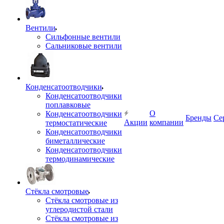
Вентили
Сильфонные вентили
Сальниковые вентили
Конденсатоотводчики
Конденсатоотводчики
поплавковые
О
Конденсатоотводчики
Бренды
Се
Акции
компании
термостатические
Конденсатоотводчики
биметаллические
Конденсатоотводчики
термодинамические
Стёкла смотровые
Стёкла смотровые из
углеродистой стали
Стёкла смотровые из