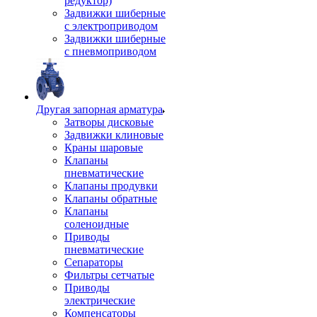
редуктор)
Задвижки шиберные
с электроприводом
Задвижки шиберные
с пневмоприводом
Другая запорная арматура
Затворы дисковые
Задвижки клиновые
Краны шаровые
Клапаны
пневматические
Клапаны продувки
Клапаны обратные
Клапаны
соленоидные
Приводы
пневматические
Сепараторы
Фильтры сетчатые
Приводы
электрические
Компенсаторы