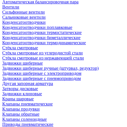
Автоматическая балансировочная пара
Вентили
Сильфонные вентили
Сальниковые вентили
Конденсатоотводчики
Конденсатоотводчики поплавковые
Конденсатоотводчики термостатические
Конденсатоотводчики биметаллические
Конденсатоотводчики термодинамические
Стёкла смотровые
Стёкла смотровые из углеродистой стали
Стёкла смотровые из нержавеющей стали
Задвижки шиберные
Задвижки шиберные ручные (штурвал, редуктор)
Задвижки шиберные с электроприводом
Задвижки шиберные с пневмоприводом
Другая запорная арматура
Затворы дисковые
Задвижки клиновые
Краны шаровые
Клапаны пневматические
Клапаны продувки
Клапаны обратные
Клапаны соленоидные
Приводы пневматические