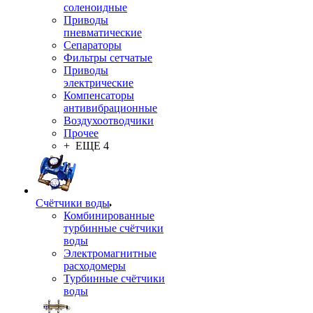
соленоидные
Приводы
пневматические
Сепараторы
Фильтры сетчатые
Приводы
электрические
Компенсаторы
антивибрационные
Воздухоотводчики
Прочее
+ ЕЩЕ 4
Счётчики воды
Комбинированные
турбинные счётчики
воды
Электромагнитные
расходомеры
Турбинные счётчики
воды