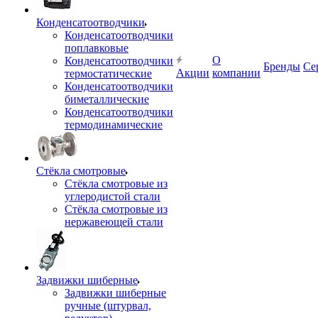
Конденсатоотводчики
Конденсатоотводчики
поплавковые
О
Конденсатоотводчики
Бренды
Се
Акции
компании
термостатические
Конденсатоотводчики
биметаллические
Конденсатоотводчики
термодинамические
Стёкла смотровые
Стёкла смотровые из
углеродистой стали
Стёкла смотровые из
нержавеющей стали
Задвижки шиберные
Задвижки шиберные
ручные (штурвал,