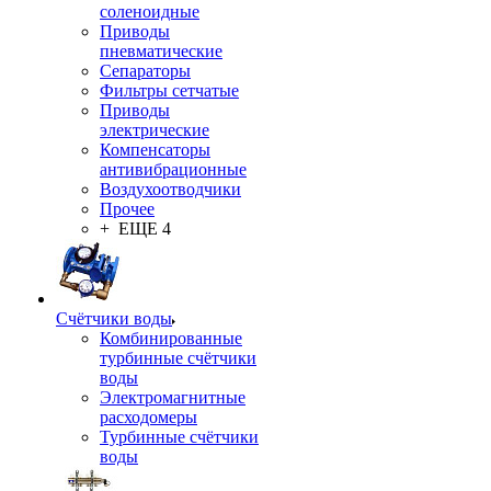
соленоидные
Приводы
пневматические
Сепараторы
Фильтры сетчатые
Приводы
электрические
Компенсаторы
антивибрационные
Воздухоотводчики
Прочее
+ ЕЩЕ 4
Счётчики воды
Комбинированные
турбинные счётчики
воды
Электромагнитные
расходомеры
Турбинные счётчики
воды