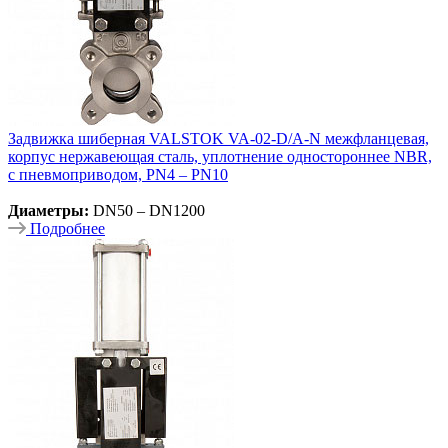
Задвижка шиберная VALSTOK VA-02-D/A-N межфланцевая,
корпус нержавеющая сталь, уплотнение одностороннее NBR,
с пневмоприводом, PN4 – PN10
Диаметры:
DN50 – DN1200
Подробнее