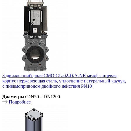
Задвижка шиберная СМО GL-02-D/A-NR межфланцевая,
корпус нержавеющая сталь, уплотнение натуральный каучук,
с пневмоприводом двойного действия PN10
Диаметры:
DN50 – DN1200
Подробнее