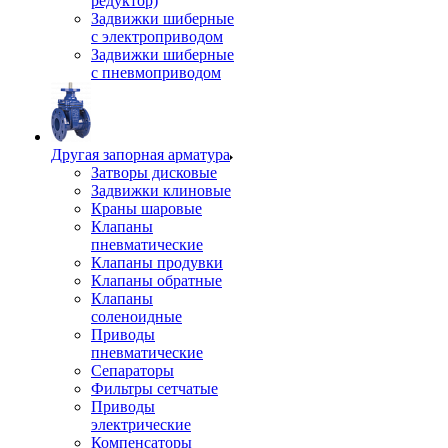
редуктор)
Задвижки шиберные
с электроприводом
Задвижки шиберные
с пневмоприводом
Другая запорная арматура
Затворы дисковые
Задвижки клиновые
Краны шаровые
Клапаны
пневматические
Клапаны продувки
Клапаны обратные
Клапаны
соленоидные
Приводы
пневматические
Сепараторы
Фильтры сетчатые
Приводы
электрические
Компенсаторы