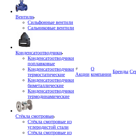
Вентили
Сильфонные вентили
Сальниковые вентили
Конденсатоотводчики
Конденсатоотводчики
поплавковые
О
Конденсатоотводчики
Бренды
Се
Акции
компании
термостатические
Конденсатоотводчики
биметаллические
Конденсатоотводчики
термодинамические
Стёкла смотровые
Стёкла смотровые из
углеродистой стали
Стёкла смотровые из