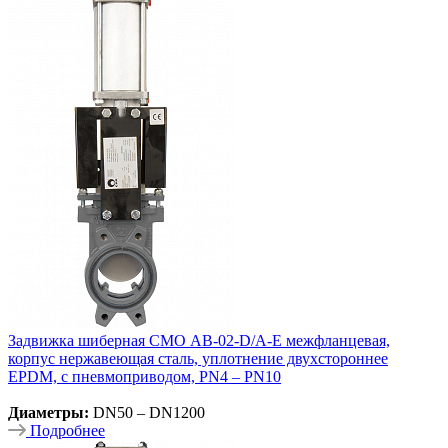
Задвижка шиберная СМО AB-02-D/A-E межфланцевая,
корпус нержавеющая сталь, уплотнение двухстороннее
EPDM, с пневмоприводом, PN4 – PN10
Диаметры:
DN50 – DN1200
Подробнее