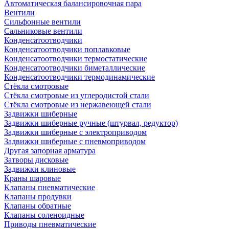
Автоматическая балансировочная пара
Вентили
Сильфонные вентили
Сальниковые вентили
Конденсатоотводчики
Конденсатоотводчики поплавковые
Конденсатоотводчики термостатические
Конденсатоотводчики биметаллические
Конденсатоотводчики термодинамические
Стёкла смотровые
Стёкла смотровые из углеродистой стали
Стёкла смотровые из нержавеющей стали
Задвижки шиберные
Задвижки шиберные ручные (штурвал, редуктор)
Задвижки шиберные с электроприводом
Задвижки шиберные с пневмоприводом
Другая запорная арматура
Затворы дисковые
Задвижки клиновые
Краны шаровые
Клапаны пневматические
Клапаны продувки
Клапаны обратные
Клапаны соленоидные
Приводы пневматические