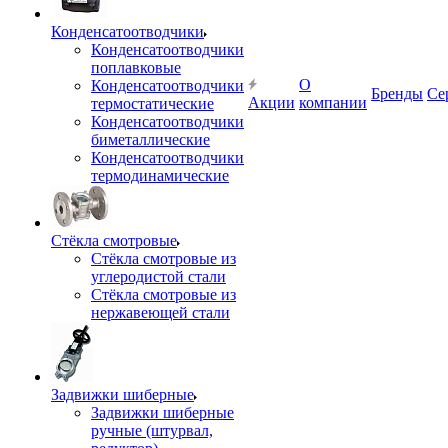
Конденсатоотводчики
Конденсатоотводчики
поплавковые
О
Конденсатоотводчики
Бренды
Се
Акции
компании
термостатические
Конденсатоотводчики
биметаллические
Конденсатоотводчики
термодинамические
Стёкла смотровые
Стёкла смотровые из
углеродистой стали
Стёкла смотровые из
нержавеющей стали
Задвижки шиберные
Задвижки шиберные
ручные (штурвал,