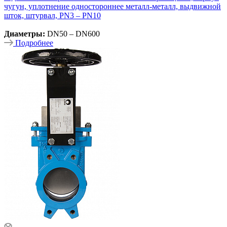
чугун, уплотнение одностороннее металл-металл, выдвижной
шток, штурвал, PN3 – PN10
Диаметры:
DN50 – DN600
Подробнее