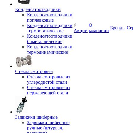
Конденсатоотводчики
Конденсатоотводчики
поплавковые
О
Конденсатоотводчики
Бренды
Се
Акции
компании
термостатические
Конденсатоотводчики
биметаллические
Конденсатоотводчики
термодинамические
Стёкла смотровые
Стёкла смотровые из
углеродистой стали
Стёкла смотровые из
нержавеющей стали
Задвижки шиберные
Задвижки шиберные
ручные (штурвал,