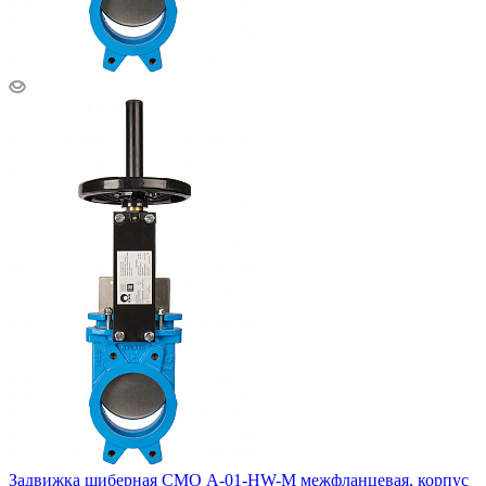
Задвижка шиберная СМО A-01-HW-M межфланцевая, корпус