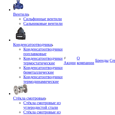
Вентили
Сильфонные вентили
Сальниковые вентили
Конденсатоотводчики
Конденсатоотводчики
поплавковые
О
Конденсатоотводчики
Бренды
Се
Акции
компании
термостатические
Конденсатоотводчики
биметаллические
Конденсатоотводчики
термодинамические
Стёкла смотровые
Стёкла смотровые из
углеродистой стали
Стёкла смотровые из