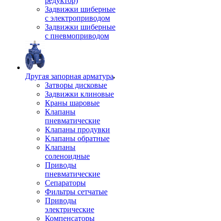
редуктор)
Задвижки шиберные
с электроприводом
Задвижки шиберные
с пневмоприводом
Другая запорная арматура
Затворы дисковые
Задвижки клиновые
Краны шаровые
Клапаны
пневматические
Клапаны продувки
Клапаны обратные
Клапаны
соленоидные
Приводы
пневматические
Сепараторы
Фильтры сетчатые
Приводы
электрические
Компенсаторы