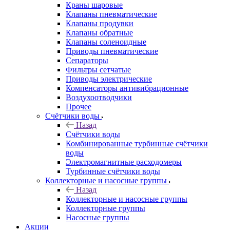
Краны шаровые
Клапаны пневматические
Клапаны продувки
Клапаны обратные
Клапаны соленоидные
Приводы пневматические
Сепараторы
Фильтры сетчатые
Приводы электрические
Компенсаторы антивибрационные
Воздухоотводчики
Прочее
Счётчики воды
Назад
Счётчики воды
Комбинированные турбинные счётчики
воды
Электромагнитные расходомеры
Турбинные счётчики воды
Коллекторные и насосные группы
Назад
Коллекторные и насосные группы
Коллекторные группы
Насосные группы
Акции