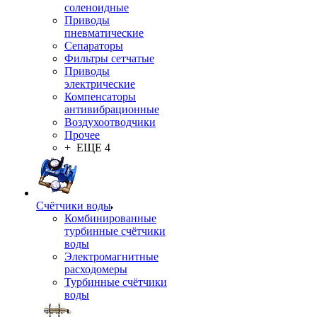
соленоидные
Приводы
пневматические
Сепараторы
Фильтры сетчатые
Приводы
электрические
Компенсаторы
антивибрационные
Воздухоотводчики
Прочее
+ ЕЩЕ 4
Счётчики воды
Комбинированные
турбинные счётчики
воды
Электромагнитные
расходомеры
Турбинные счётчики
воды