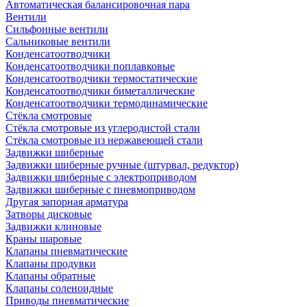
Автоматическая балансировочная пара
Вентили
Сильфонные вентили
Сальниковые вентили
Конденсатоотводчики
Конденсатоотводчики поплавковые
Конденсатоотводчики термостатические
Конденсатоотводчики биметаллические
Конденсатоотводчики термодинамические
Стёкла смотровые
Стёкла смотровые из углеродистой стали
Стёкла смотровые из нержавеющей стали
Задвижки шиберные
Задвижки шиберные ручные (штурвал, редуктор)
Задвижки шиберные с электроприводом
Задвижки шиберные с пневмоприводом
Другая запорная арматура
Затворы дисковые
Задвижки клиновые
Краны шаровые
Клапаны пневматические
Клапаны продувки
Клапаны обратные
Клапаны соленоидные
Приводы пневматические