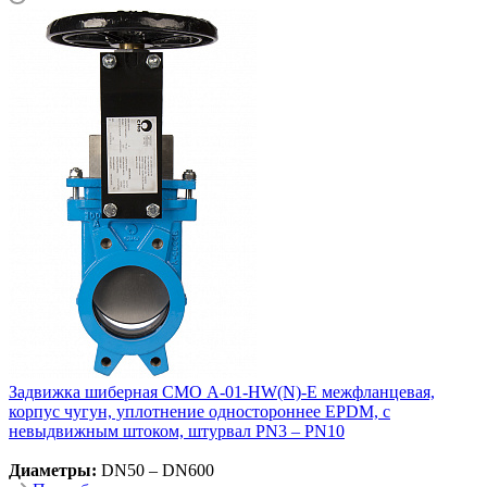
Задвижка шиберная СМО A-01-HW(N)-E межфланцевая,
корпус чугун, уплотнение одностороннее EPDM, с
невыдвижным штоком, штурвал PN3 – PN10
Диаметры:
DN50 – DN600