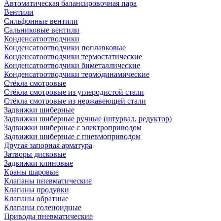
Автоматическая балансировочная пара
Вентили
Сильфонные вентили
Сальниковые вентили
Конденсатоотводчики
Конденсатоотводчики поплавковые
Конденсатоотводчики термостатические
Конденсатоотводчики биметаллические
Конденсатоотводчики термодинамические
Стёкла смотровые
Стёкла смотровые из углеродистой стали
Стёкла смотровые из нержавеющей стали
Задвижки шиберные
Задвижки шиберные ручные (штурвал, редуктор)
Задвижки шиберные с электроприводом
Задвижки шиберные с пневмоприводом
Другая запорная арматура
Затворы дисковые
Задвижки клиновые
Краны шаровые
Клапаны пневматические
Клапаны продувки
Клапаны обратные
Клапаны соленоидные
Приводы пневматические