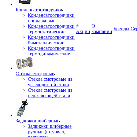
Конденсатоотводчики
Конденсатоотводчики
поплавковые
О
Конденсатоотводчики
Бренды
Се
Акции
компании
термостатические
Конденсатоотводчики
биметаллические
Конденсатоотводчики
термодинамические
Стёкла смотровые
Стёкла смотровые из
углеродистой стали
Стёкла смотровые из
нержавеющей стали
Задвижки шиберные
Задвижки шиберные
ручные (штурвал,