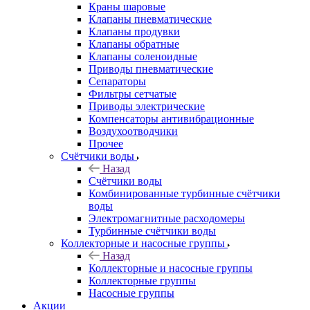
Краны шаровые
Клапаны пневматические
Клапаны продувки
Клапаны обратные
Клапаны соленоидные
Приводы пневматические
Сепараторы
Фильтры сетчатые
Приводы электрические
Компенсаторы антивибрационные
Воздухоотводчики
Прочее
Счётчики воды
Назад
Счётчики воды
Комбинированные турбинные счётчики
воды
Электромагнитные расходомеры
Турбинные счётчики воды
Коллекторные и насосные группы
Назад
Коллекторные и насосные группы
Коллекторные группы
Насосные группы
Акции