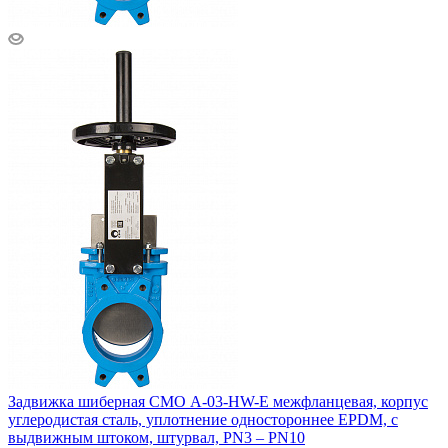
Задвижка шиберная СМО A-03-HW-E межфланцевая, корпус
углеродистая сталь, уплотнение одностороннее EPDM, с
выдвижным штоком, штурвал, PN3 – PN10