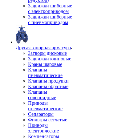
редуктор)
Задвижки шиберные
с электроприводом
Задвижки шиберные
с пневмоприводом
Другая запорная арматура
Затворы дисковые
Задвижки клиновые
Краны шаровые
Клапаны
пневматические
Клапаны продувки
Клапаны обратные
Клапаны
соленоидные
Приводы
пневматические
Сепараторы
Фильтры сетчатые
Приводы
электрические
Компенсаторы