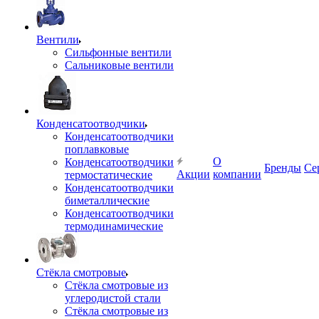
Вентили
Сильфонные вентили
Сальниковые вентили
Конденсатоотводчики
Конденсатоотводчики
поплавковые
О
Конденсатоотводчики
Бренды
Се
Акции
компании
термостатические
Конденсатоотводчики
биметаллические
Конденсатоотводчики
термодинамические
Стёкла смотровые
Стёкла смотровые из
углеродистой стали
Стёкла смотровые из