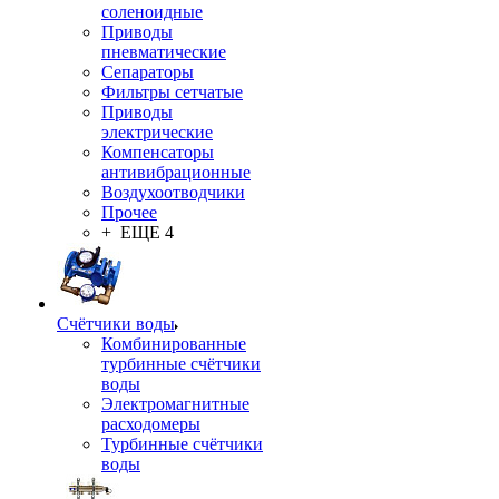
соленоидные
Приводы
пневматические
Сепараторы
Фильтры сетчатые
Приводы
электрические
Компенсаторы
антивибрационные
Воздухоотводчики
Прочее
+ ЕЩЕ 4
Счётчики воды
Комбинированные
турбинные счётчики
воды
Электромагнитные
расходомеры
Турбинные счётчики
воды