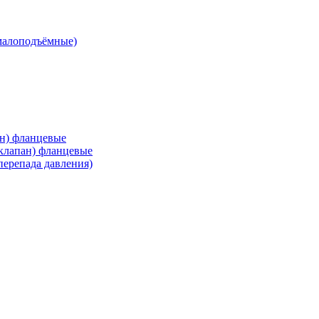
малоподъёмные)
ан) фланцевые
 клапан) фланцевые
перепада давления)