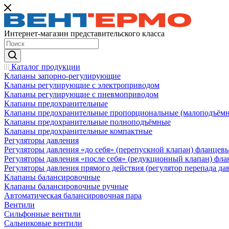
Интернет-магазин представительского класса
Каталог продукции
Клапаны запорно-регулирующие
Клапаны регулирующие с электроприводом
Клапаны регулирующие с пневмоприводом
Клапаны предохранительные
Клапаны предохранительные пропорциональные (малоподъём
Клапаны предохранительные полноподъёмные
Клапаны предохранительные компактные
Регуляторы давления
Регуляторы давления «до себя» (перепускной клапан) фланцев
Регуляторы давления «после себя» (редукционный клапан) фл
Регуляторы давления прямого действия (регулятор перепада да
Клапаны балансировочные
Клапаны балансировочные ручные
Автоматическая балансировочная пара
Вентили
Сильфонные вентили
Сальниковые вентили