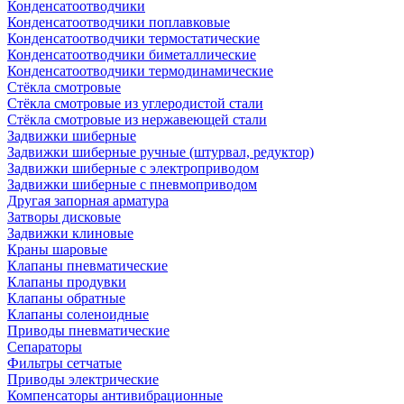
Конденсатоотводчики
Конденсатоотводчики поплавковые
Конденсатоотводчики термостатические
Конденсатоотводчики биметаллические
Конденсатоотводчики термодинамические
Стёкла смотровые
Стёкла смотровые из углеродистой стали
Стёкла смотровые из нержавеющей стали
Задвижки шиберные
Задвижки шиберные ручные (штурвал, редуктор)
Задвижки шиберные с электроприводом
Задвижки шиберные с пневмоприводом
Другая запорная арматура
Затворы дисковые
Задвижки клиновые
Краны шаровые
Клапаны пневматические
Клапаны продувки
Клапаны обратные
Клапаны соленоидные
Приводы пневматические
Сепараторы
Фильтры сетчатые
Приводы электрические
Компенсаторы антивибрационные