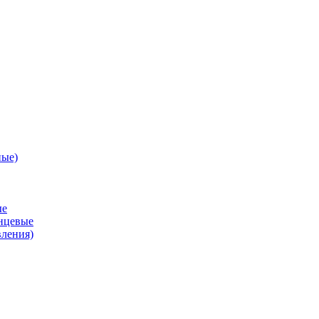
ные)
ые
анцевые
вления)