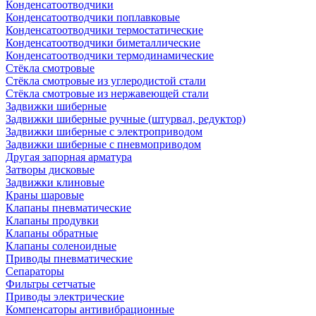
Конденсатоотводчики
Конденсатоотводчики поплавковые
Конденсатоотводчики термостатические
Конденсатоотводчики биметаллические
Конденсатоотводчики термодинамические
Стёкла смотровые
Стёкла смотровые из углеродистой стали
Стёкла смотровые из нержавеющей стали
Задвижки шиберные
Задвижки шиберные ручные (штурвал, редуктор)
Задвижки шиберные с электроприводом
Задвижки шиберные с пневмоприводом
Другая запорная арматура
Затворы дисковые
Задвижки клиновые
Краны шаровые
Клапаны пневматические
Клапаны продувки
Клапаны обратные
Клапаны соленоидные
Приводы пневматические
Сепараторы
Фильтры сетчатые
Приводы электрические
Компенсаторы антивибрационные