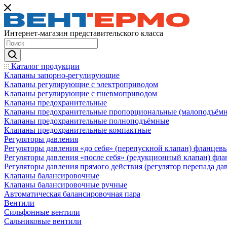
Интернет-магазин представительского класса
Каталог продукции
Клапаны запорно-регулирующие
Клапаны регулирующие с электроприводом
Клапаны регулирующие с пневмоприводом
Клапаны предохранительные
Клапаны предохранительные пропорциональные (малоподъём
Клапаны предохранительные полноподъёмные
Клапаны предохранительные компактные
Регуляторы давления
Регуляторы давления «до себя» (перепускной клапан) фланцев
Регуляторы давления «после себя» (редукционный клапан) фл
Регуляторы давления прямого действия (регулятор перепада да
Клапаны балансировочные
Клапаны балансировочные ручные
Автоматическая балансировочная пара
Вентили
Сильфонные вентили
Сальниковые вентили