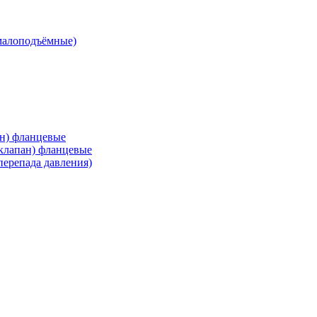
малоподъёмные)
ан) фланцевые
 клапан) фланцевые
перепада давления)