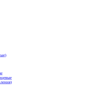
ные)
ые
анцевые
вления)