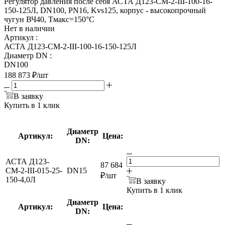
Регулятор давления после себя АСТА Д123-СМ-2-III-100-16-
150-125Л, DN100, PN16, Kvs125, корпус - высокопрочный
чугун ВЧ40, Tмакс=150°С
Нет в наличии
Артикул
:
АСТА Д123-СМ-2-III-100-16-150-125Л
Диаметр DN
:
DN100
188 873
₽
/шт
В заявку
Купить в 1 клик
Диаметр
Артикул:
Цена:
DN:
АСТА Д123-
87 684
СМ-2-III-015-25-
DN15
₽
/шт
150-4,0Л
В заявку
Купить в 1 клик
Диаметр
Артикул:
Цена:
DN: