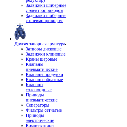
редуктор)
Задвижки шиберные
с электроприводом
Задвижки шиберные
с пневмоприводом
Другая запорная арматура
Затворы дисковые
Задвижки клиновые
Краны шаровые
Клапаны
пневматические
Клапаны продувки
Клапаны обратные
Клапаны
соленоидные
Приводы
пневматические
Сепараторы
Фильтры сетчатые
Приводы
электрические
Компенсаторы