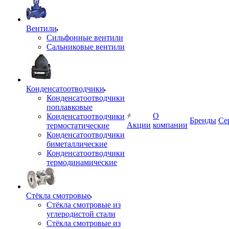
Вентили
Сильфонные вентили
Сальниковые вентили
Конденсатоотводчики
Конденсатоотводчики
поплавковые
О
Конденсатоотводчики
Бренды
Се
Акции
компании
термостатические
Конденсатоотводчики
биметаллические
Конденсатоотводчики
термодинамические
Стёкла смотровые
Стёкла смотровые из
углеродистой стали
Стёкла смотровые из