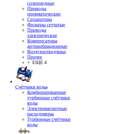
соленоидные
Приводы
пневматические
Сепараторы
Фильтры сетчатые
Приводы
электрические
Компенсаторы
антивибрационные
Воздухоотводчики
Прочее
+ ЕЩЕ 4
Счётчики воды
Комбинированные
турбинные счётчики
воды
Электромагнитные
расходомеры
Турбинные счётчики
воды