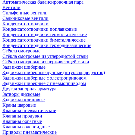
Автоматическая балансировочная пара
Вентили
Сильфонные вентили
Сальниковые вентили
Конденсатоотводчики
Конденсатоотводчики поплавковые
Конденсатоотводчики термостатические
Конденсатоотводчики биметаллические
Конденсатоотводчики термодинамические
Стёкла смотровые
Стёкла смотровые из углеродистой стали
Стёкла смотровые из нержавеющей стали
Задвижки шиберные
Задвижки шиберные ручные (штурвал, редуктор)
Задвижки шиберные с электроприводом
Задвижки шиберные с пневмоприводом
Другая запорная арматура
Затворы дисковые
Задвижки клиновые
Краны шаровые
Клапаны пневматические
Клапаны продувки
Клапаны обратные
Клапаны соленоидные
Приводы пневматические