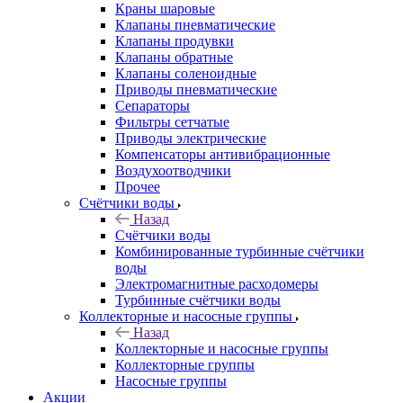
Краны шаровые
Клапаны пневматические
Клапаны продувки
Клапаны обратные
Клапаны соленоидные
Приводы пневматические
Сепараторы
Фильтры сетчатые
Приводы электрические
Компенсаторы антивибрационные
Воздухоотводчики
Прочее
Счётчики воды
Назад
Счётчики воды
Комбинированные турбинные счётчики
воды
Электромагнитные расходомеры
Турбинные счётчики воды
Коллекторные и насосные группы
Назад
Коллекторные и насосные группы
Коллекторные группы
Насосные группы
Акции