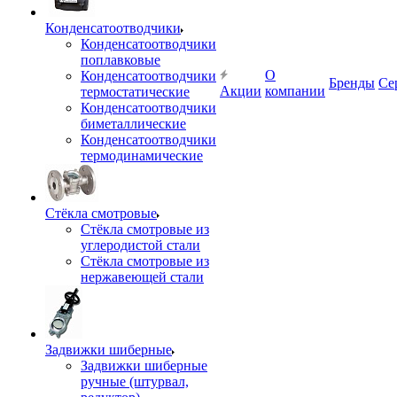
Конденсатоотводчики
Конденсатоотводчики
поплавковые
О
Конденсатоотводчики
Бренды
Се
Акции
компании
термостатические
Конденсатоотводчики
биметаллические
Конденсатоотводчики
термодинамические
Стёкла смотровые
Стёкла смотровые из
углеродистой стали
Стёкла смотровые из
нержавеющей стали
Задвижки шиберные
Задвижки шиберные
ручные (штурвал,