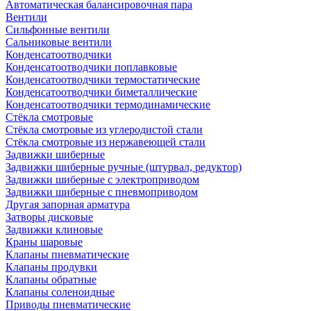
Автоматическая балансировочная пара
Вентили
Сильфонные вентили
Сальниковые вентили
Конденсатоотводчики
Конденсатоотводчики поплавковые
Конденсатоотводчики термостатические
Конденсатоотводчики биметаллические
Конденсатоотводчики термодинамические
Стёкла смотровые
Стёкла смотровые из углеродистой стали
Стёкла смотровые из нержавеющей стали
Задвижки шиберные
Задвижки шиберные ручные (штурвал, редуктор)
Задвижки шиберные с электроприводом
Задвижки шиберные с пневмоприводом
Другая запорная арматура
Затворы дисковые
Задвижки клиновые
Краны шаровые
Клапаны пневматические
Клапаны продувки
Клапаны обратные
Клапаны соленоидные
Приводы пневматические