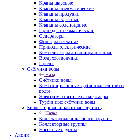
Краны шаровые
Клапаны пневматические
Клапаны продувки
Клапаны обратные
Клапаны соленоидные
Приводы пневматические
Сепараторы
Фильтры сетчатые
Приводы электрические
Компенсаторы антивибрационные
Воздухоотводчики
Прочее
Счётчики воды
Назад
Счётчики воды
Комбинированные турбинные счётчики
воды
Электромагнитные расходомеры
Турбинные счётчики воды
Коллекторные и насосные группы
Назад
Коллекторные и насосные группы
Коллекторные группы
Насосные группы
Акции