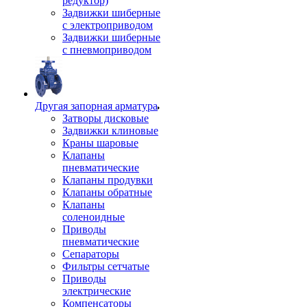
редуктор)
Задвижки шиберные
с электроприводом
Задвижки шиберные
с пневмоприводом
Другая запорная арматура
Затворы дисковые
Задвижки клиновые
Краны шаровые
Клапаны
пневматические
Клапаны продувки
Клапаны обратные
Клапаны
соленоидные
Приводы
пневматические
Сепараторы
Фильтры сетчатые
Приводы
электрические
Компенсаторы