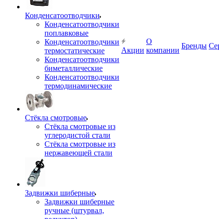
Конденсатоотводчики
Конденсатоотводчики
поплавковые
О
Конденсатоотводчики
Бренды
Се
Акции
компании
термостатические
Конденсатоотводчики
биметаллические
Конденсатоотводчики
термодинамические
Стёкла смотровые
Стёкла смотровые из
углеродистой стали
Стёкла смотровые из
нержавеющей стали
Задвижки шиберные
Задвижки шиберные
ручные (штурвал,