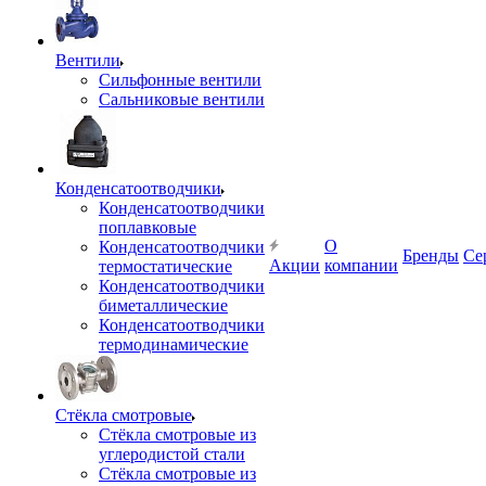
Вентили
Сильфонные вентили
Сальниковые вентили
Конденсатоотводчики
Конденсатоотводчики
поплавковые
О
Конденсатоотводчики
Бренды
Се
Акции
компании
термостатические
Конденсатоотводчики
биметаллические
Конденсатоотводчики
термодинамические
Стёкла смотровые
Стёкла смотровые из
углеродистой стали
Стёкла смотровые из