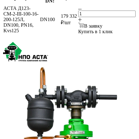
DN:
АСТА Д123-
СМ-2-III-100-16-
179 332
200-125Л,
DN100
₽
/шт
DN100, PN16,
В заявку
Kvs125
Купить в 1 клик