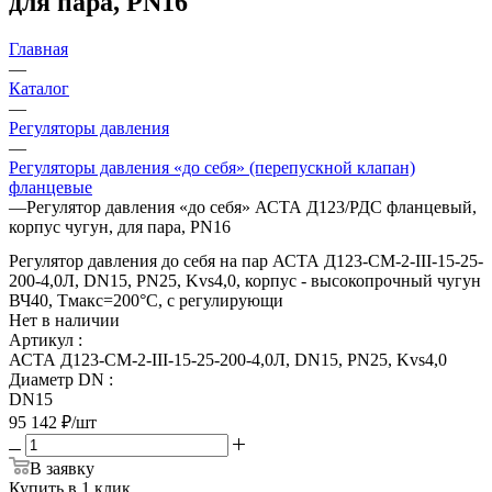
для пара, PN16
Главная
—
Каталог
—
Регуляторы давления
—
Регуляторы давления «до себя» (перепускной клапан)
фланцевые
—
Регулятор давления «до себя» АСТА Д123/РДС фланцевый,
корпус чугун, для пара, PN16
Регулятор давления до себя на пар АСТА Д123-СМ-2-III-15-25-
200-4,0Л, DN15, PN25, Kvs4,0, корпус - высокопрочный чугун
ВЧ40, Tмакс=200°С, с регулирующи
Нет в наличии
Артикул
:
АСТА Д123-СМ-2-III-15-25-200-4,0Л, DN15, PN25, Kvs4,0
Диаметр DN
:
DN15
95 142
₽
/шт
В заявку
Купить в 1 клик