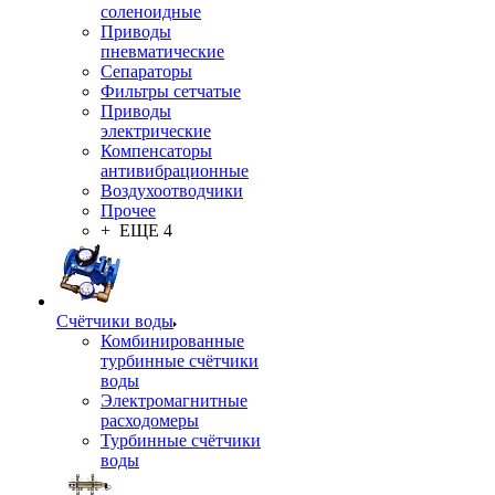
соленоидные
Приводы
пневматические
Сепараторы
Фильтры сетчатые
Приводы
электрические
Компенсаторы
антивибрационные
Воздухоотводчики
Прочее
+ ЕЩЕ 4
Счётчики воды
Комбинированные
турбинные счётчики
воды
Электромагнитные
расходомеры
Турбинные счётчики
воды