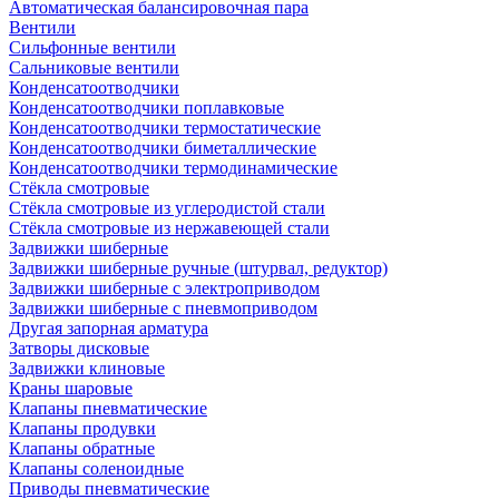
Автоматическая балансировочная пара
Вентили
Сильфонные вентили
Сальниковые вентили
Конденсатоотводчики
Конденсатоотводчики поплавковые
Конденсатоотводчики термостатические
Конденсатоотводчики биметаллические
Конденсатоотводчики термодинамические
Стёкла смотровые
Стёкла смотровые из углеродистой стали
Стёкла смотровые из нержавеющей стали
Задвижки шиберные
Задвижки шиберные ручные (штурвал, редуктор)
Задвижки шиберные с электроприводом
Задвижки шиберные с пневмоприводом
Другая запорная арматура
Затворы дисковые
Задвижки клиновые
Краны шаровые
Клапаны пневматические
Клапаны продувки
Клапаны обратные
Клапаны соленоидные
Приводы пневматические