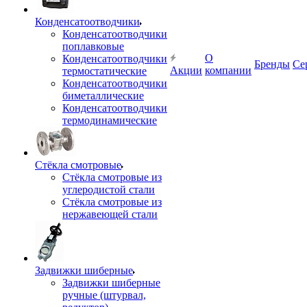
Конденсатоотводчики
Конденсатоотводчики
поплавковые
О
Конденсатоотводчики
Бренды
Се
Акции
компании
термостатические
Конденсатоотводчики
биметаллические
Конденсатоотводчики
термодинамические
Стёкла смотровые
Стёкла смотровые из
углеродистой стали
Стёкла смотровые из
нержавеющей стали
Задвижки шиберные
Задвижки шиберные
ручные (штурвал,