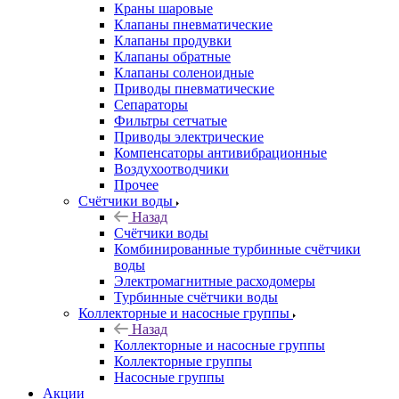
Краны шаровые
Клапаны пневматические
Клапаны продувки
Клапаны обратные
Клапаны соленоидные
Приводы пневматические
Сепараторы
Фильтры сетчатые
Приводы электрические
Компенсаторы антивибрационные
Воздухоотводчики
Прочее
Счётчики воды
Назад
Счётчики воды
Комбинированные турбинные счётчики
воды
Электромагнитные расходомеры
Турбинные счётчики воды
Коллекторные и насосные группы
Назад
Коллекторные и насосные группы
Коллекторные группы
Насосные группы
Акции