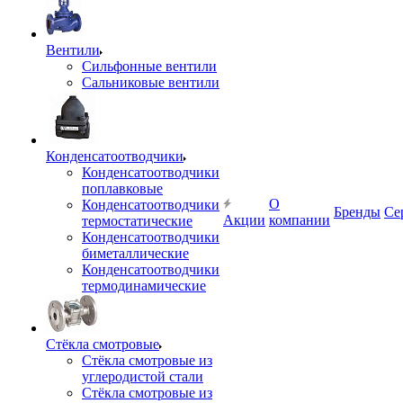
Вентили
Сильфонные вентили
Сальниковые вентили
Конденсатоотводчики
Конденсатоотводчики
поплавковые
О
Конденсатоотводчики
Бренды
Се
Акции
компании
термостатические
Конденсатоотводчики
биметаллические
Конденсатоотводчики
термодинамические
Стёкла смотровые
Стёкла смотровые из
углеродистой стали
Стёкла смотровые из