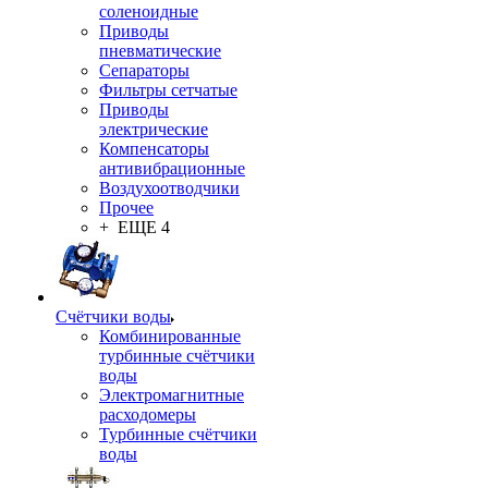
соленоидные
Приводы
пневматические
Сепараторы
Фильтры сетчатые
Приводы
электрические
Компенсаторы
антивибрационные
Воздухоотводчики
Прочее
+ ЕЩЕ 4
Счётчики воды
Комбинированные
турбинные счётчики
воды
Электромагнитные
расходомеры
Турбинные счётчики
воды