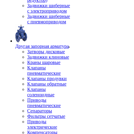
редуктор)
Задвижки шиберные
с электроприводом
Задвижки шиберные
с пневмоприводом
Другая запорная арматура
Затворы дисковые
Задвижки клиновые
Краны шаровые
Клапаны
пневматические
Клапаны продувки
Клапаны обратные
Клапаны
соленоидные
Приводы
пневматические
Сепараторы
Фильтры сетчатые
Приводы
электрические
Компенсаторы