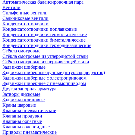
Автоматическая балансировочная пара
Вентили
Сильфонные вентили
Сальниковые вентили
Конденсатоотводчики
Конденсатоотводчики поплавковые
Конденсатоотводчики термостатические
Конденсатоотводчики биметаллические
Конденсатоотводчики термодинамические
Стёкла смотровые
Стёкла смотровые из углеродистой стали
Стёкла смотровые из нержавеющей стали
Задвижки шиберные
Задвижки шиберные ручные (штурвал, редуктор)
Задвижки шиберные с электроприводом
Задвижки шиберные с пневмоприводом
Другая запорная арматура
Затворы дисковые
Задвижки клиновые
Краны шаровые
Клапаны пневматические
Клапаны продувки
Клапаны обратные
Клапаны соленоидные
Приводы пневматические