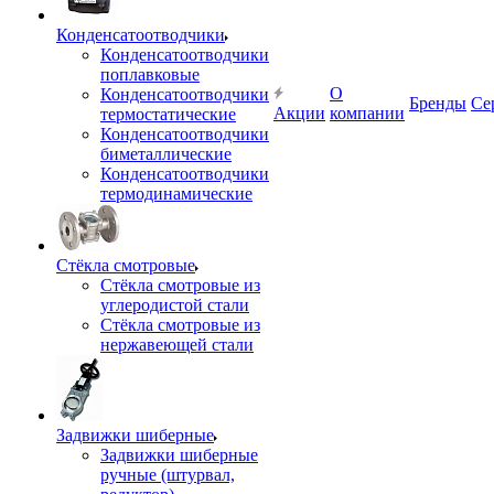
Конденсатоотводчики
Конденсатоотводчики
поплавковые
О
Конденсатоотводчики
Бренды
Се
Акции
компании
термостатические
Конденсатоотводчики
биметаллические
Конденсатоотводчики
термодинамические
Стёкла смотровые
Стёкла смотровые из
углеродистой стали
Стёкла смотровые из
нержавеющей стали
Задвижки шиберные
Задвижки шиберные
ручные (штурвал,