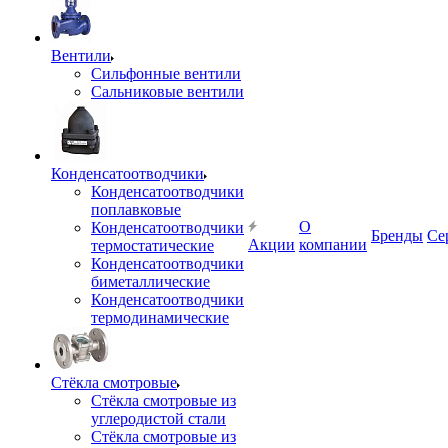
Вентили
Сильфонные вентили
Сальниковые вентили
Конденсатоотводчики
Конденсатоотводчики
поплавковые
О
Конденсатоотводчики
Бренды
Се
Акции
компании
термостатические
Конденсатоотводчики
биметаллические
Конденсатоотводчики
термодинамические
Стёкла смотровые
Стёкла смотровые из
углеродистой стали
Стёкла смотровые из