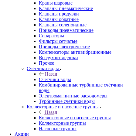
Краны шаровые
Клапаны пневматические
Клапаны продувки
Клапаны обратные
Клапаны соленоидные
Приводы пневматические
Сепараторы
Фильтры сетчатые
Приводы электрические
Компенсаторы антивибрационные
Воздухоотводчики
Прочее
Счётчики воды
Назад
Счётчики воды
Комбинированные турбинные счётчики
воды
Электромагнитные расходомеры
Турбинные счётчики воды
Коллекторные и насосные группы
Назад
Коллекторные и насосные группы
Коллекторные группы
Насосные группы
Акции