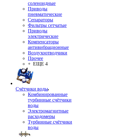
соленоидные
Приводы
пневматические
Сепараторы
Фильтры сетчатые
Приводы
электрические
Компенсаторы
антивибрационные
Воздухоотводчики
Прочее
+ ЕЩЕ 4
Счётчики воды
Комбинированные
турбинные счётчики
воды
Электромагнитные
расходомеры
Турбинные счётчики
воды