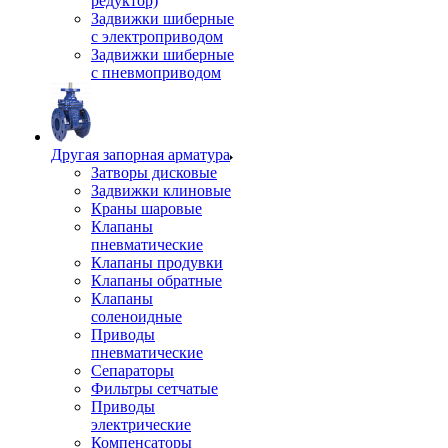
редуктор)
Задвижки шиберные
с электроприводом
Задвижки шиберные
с пневмоприводом
Другая запорная арматура
Затворы дисковые
Задвижки клиновые
Краны шаровые
Клапаны
пневматические
Клапаны продувки
Клапаны обратные
Клапаны
соленоидные
Приводы
пневматические
Сепараторы
Фильтры сетчатые
Приводы
электрические
Компенсаторы