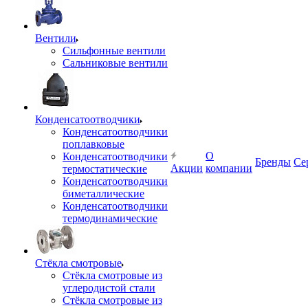
Вентили
Сильфонные вентили
Сальниковые вентили
Конденсатоотводчики
Конденсатоотводчики
поплавковые
О
Конденсатоотводчики
Бренды
Се
Акции
компании
термостатические
Конденсатоотводчики
биметаллические
Конденсатоотводчики
термодинамические
Стёкла смотровые
Стёкла смотровые из
углеродистой стали
Стёкла смотровые из