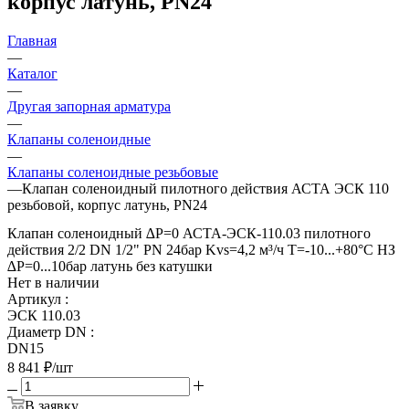
корпус латунь, PN24
Главная
—
Каталог
—
Другая запорная арматура
—
Клапаны соленоидные
—
Клапаны соленоидные резьбовые
—
Клапан соленоидный пилотного действия АСТА ЭСК 110
резьбовой, корпус латунь, PN24
Клапан соленоидный ∆Р=0 АСТА-ЭСК-110.03 пилотного
действия 2/2 DN 1/2" PN 24бар Kvs=4,2 м³/ч Т=-10...+80°С НЗ
∆Р=0...10бар латунь без катушки
Нет в наличии
Артикул
:
ЭСК 110.03
Диаметр DN
:
DN15
8 841
₽
/шт
В заявку