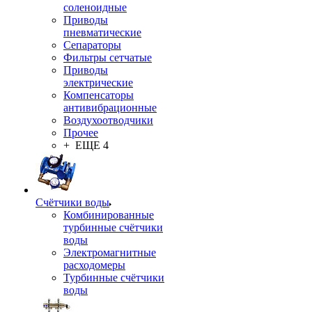
соленоидные
Приводы
пневматические
Сепараторы
Фильтры сетчатые
Приводы
электрические
Компенсаторы
антивибрационные
Воздухоотводчики
Прочее
+ ЕЩЕ 4
Счётчики воды
Комбинированные
турбинные счётчики
воды
Электромагнитные
расходомеры
Турбинные счётчики
воды