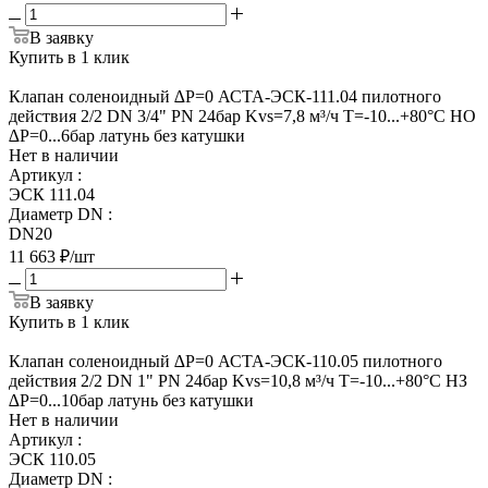
В заявку
Купить в 1 клик
Клапан соленоидный ∆Р=0 АСТА-ЭСК-111.04 пилотного
действия 2/2 DN 3/4" PN 24бар Kvs=7,8 м³/ч Т=-10...+80°С НО
∆Р=0...6бар латунь без катушки
Нет в наличии
Артикул
:
ЭСК 111.04
Диаметр DN
:
DN20
11 663
₽
/шт
В заявку
Купить в 1 клик
Клапан соленоидный ∆Р=0 АСТА-ЭСК-110.05 пилотного
действия 2/2 DN 1" PN 24бар Kvs=10,8 м³/ч Т=-10...+80°С НЗ
∆Р=0...10бар латунь без катушки
Нет в наличии
Артикул
:
ЭСК 110.05
Диаметр DN
: