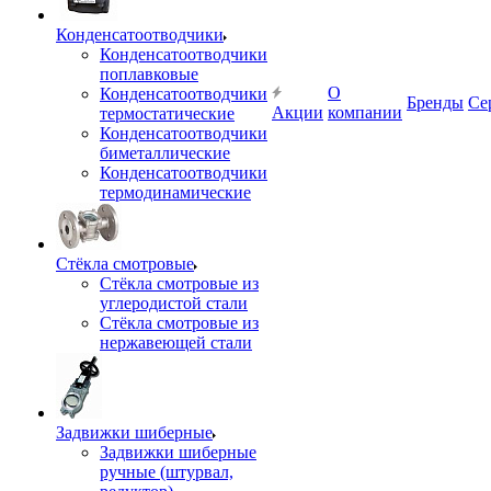
Конденсатоотводчики
Конденсатоотводчики
поплавковые
О
Конденсатоотводчики
Бренды
Се
Акции
компании
термостатические
Конденсатоотводчики
биметаллические
Конденсатоотводчики
термодинамические
Стёкла смотровые
Стёкла смотровые из
углеродистой стали
Стёкла смотровые из
нержавеющей стали
Задвижки шиберные
Задвижки шиберные
ручные (штурвал,