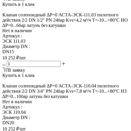
Купить в 1 клик
Клапан соленоидный ∆Р=0 АСТА-ЭСК-111.03 пилотного
действия 2/2 DN 1/2" PN 24бар Kvs=4,2 м³/ч Т=-10...+80°С НО
∆Р=0...6бар латунь без катушки
Нет в наличии
Артикул
:
ЭСК 111.03
Диаметр DN
:
DN15
10 252
₽
/шт
В заявку
Купить в 1 клик
Клапан соленоидный ∆Р=0 АСТА-ЭСК-110.04 пилотного
действия 2/2 DN 3/4" PN 24бар Kvs=7,8 м³/ч Т=-10...+80°С НЗ
∆Р=0...10бар латунь без катушки
Нет в наличии
Артикул
:
ЭСК 110.04
Диаметр DN
:
DN20
10 252
₽
/шт