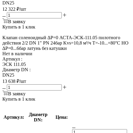
DN25
12 322
₽
/шт
В заявку
Купить в 1 клик
Клапан соленоидный ∆Р=0 АСТА-ЭСК-111.05 пилотного
действия 2/2 DN 1" PN 24бар Kvs=10,8 м³/ч Т=-10...+80°С НО
∆Р=0...6бар латунь без катушки
Нет в наличии
Артикул
:
ЭСК 111.05
Диаметр DN
:
DN25
13 638
₽
/шт
В заявку
Купить в 1 клик
Диаметр
Артикул:
Цена:
DN: