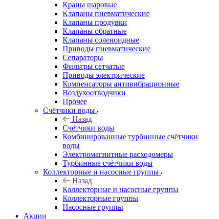
Краны шаровые
Клапаны пневматические
Клапаны продувки
Клапаны обратные
Клапаны соленоидные
Приводы пневматические
Сепараторы
Фильтры сетчатые
Приводы электрические
Компенсаторы антивибрационные
Воздухоотводчики
Прочее
Счётчики воды
Назад
Счётчики воды
Комбинированные турбинные счётчики
воды
Электромагнитные расходомеры
Турбинные счётчики воды
Коллекторные и насосные группы
Назад
Коллекторные и насосные группы
Коллекторные группы
Насосные группы
Акции