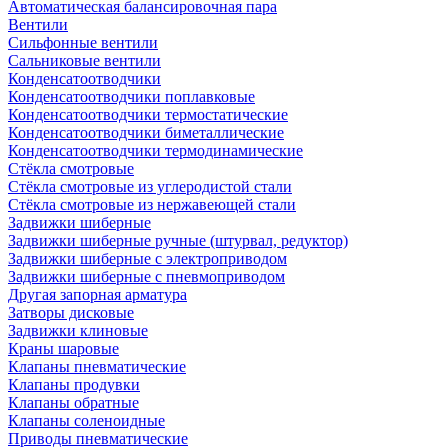
Автоматическая балансировочная пара
Вентили
Сильфонные вентили
Сальниковые вентили
Конденсатоотводчики
Конденсатоотводчики поплавковые
Конденсатоотводчики термостатические
Конденсатоотводчики биметаллические
Конденсатоотводчики термодинамические
Стёкла смотровые
Стёкла смотровые из углеродистой стали
Стёкла смотровые из нержавеющей стали
Задвижки шиберные
Задвижки шиберные ручные (штурвал, редуктор)
Задвижки шиберные с электроприводом
Задвижки шиберные с пневмоприводом
Другая запорная арматура
Затворы дисковые
Задвижки клиновые
Краны шаровые
Клапаны пневматические
Клапаны продувки
Клапаны обратные
Клапаны соленоидные
Приводы пневматические