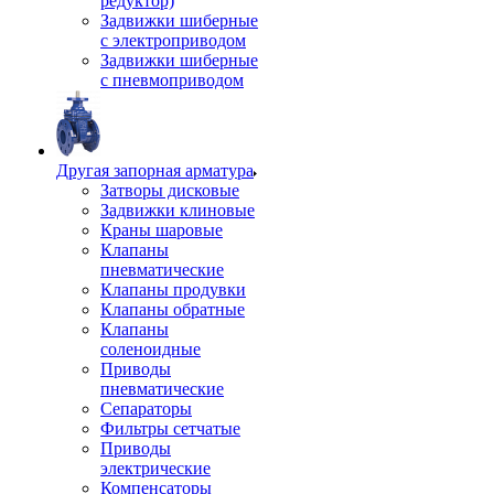
редуктор)
Задвижки шиберные
с электроприводом
Задвижки шиберные
с пневмоприводом
Другая запорная арматура
Затворы дисковые
Задвижки клиновые
Краны шаровые
Клапаны
пневматические
Клапаны продувки
Клапаны обратные
Клапаны
соленоидные
Приводы
пневматические
Сепараторы
Фильтры сетчатые
Приводы
электрические
Компенсаторы