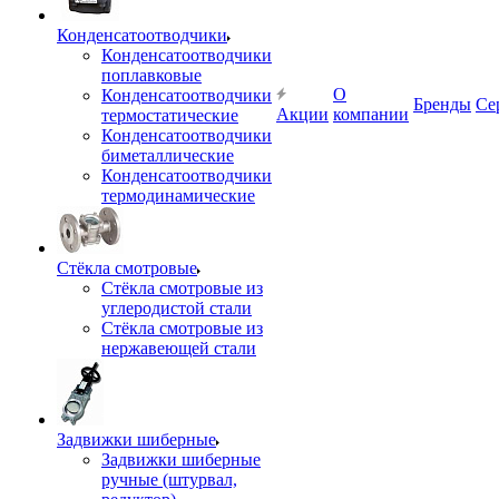
Конденсатоотводчики
Конденсатоотводчики
поплавковые
О
Конденсатоотводчики
Бренды
Се
Акции
компании
термостатические
Конденсатоотводчики
биметаллические
Конденсатоотводчики
термодинамические
Стёкла смотровые
Стёкла смотровые из
углеродистой стали
Стёкла смотровые из
нержавеющей стали
Задвижки шиберные
Задвижки шиберные
ручные (штурвал,