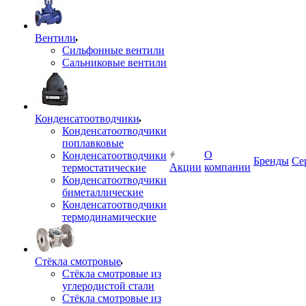
Вентили
Сильфонные вентили
Сальниковые вентили
Конденсатоотводчики
Конденсатоотводчики
поплавковые
О
Конденсатоотводчики
Бренды
Се
Акции
компании
термостатические
Конденсатоотводчики
биметаллические
Конденсатоотводчики
термодинамические
Стёкла смотровые
Стёкла смотровые из
углеродистой стали
Стёкла смотровые из