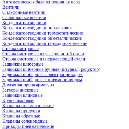
Автоматическая балансировочная пара
Вентили
Сильфонные вентили
Сальниковые вентили
Конденсатоотводчики
Конденсатоотводчики поплавковые
Конденсатоотводчики термостатические
Конденсатоотводчики биметаллические
Конденсатоотводчики термодинамические
Стёкла смотровые
Стёкла смотровые из углеродистой стали
Стёкла смотровые из нержавеющей стали
Задвижки шиберные
Задвижки шиберные ручные (штурвал, редуктор)
Задвижки шиберные с электроприводом
Задвижки шиберные с пневмоприводом
Другая запорная арматура
Затворы дисковые
Задвижки клиновые
Краны шаровые
Клапаны пневматические
Клапаны продувки
Клапаны обратные
Клапаны соленоидные
Приводы пневматические