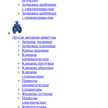
редуктор)
Задвижки шиберные
с электроприводом
Задвижки шиберные
с пневмоприводом
Другая запорная арматура
Затворы дисковые
Задвижки клиновые
Краны шаровые
Клапаны
пневматические
Клапаны продувки
Клапаны обратные
Клапаны
соленоидные
Приводы
пневматические
Сепараторы
Фильтры сетчатые
Приводы
электрические
Компенсаторы