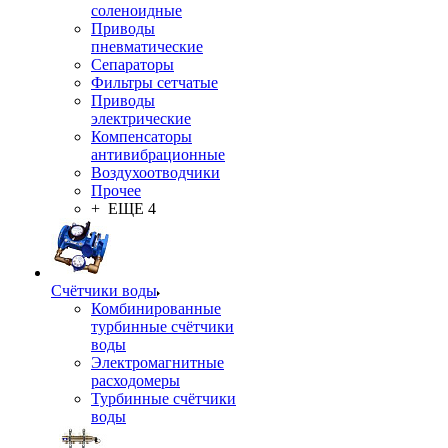
соленоидные
Приводы
пневматические
Сепараторы
Фильтры сетчатые
Приводы
электрические
Компенсаторы
антивибрационные
Воздухоотводчики
Прочее
+ ЕЩЕ 4
Счётчики воды
Комбинированные
турбинные счётчики
воды
Электромагнитные
расходомеры
Турбинные счётчики
воды