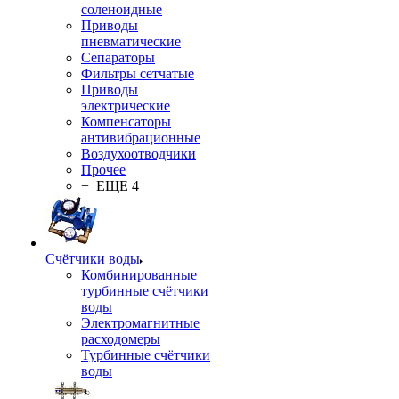
соленоидные
Приводы
пневматические
Сепараторы
Фильтры сетчатые
Приводы
электрические
Компенсаторы
антивибрационные
Воздухоотводчики
Прочее
+ ЕЩЕ 4
Счётчики воды
Комбинированные
турбинные счётчики
воды
Электромагнитные
расходомеры
Турбинные счётчики
воды