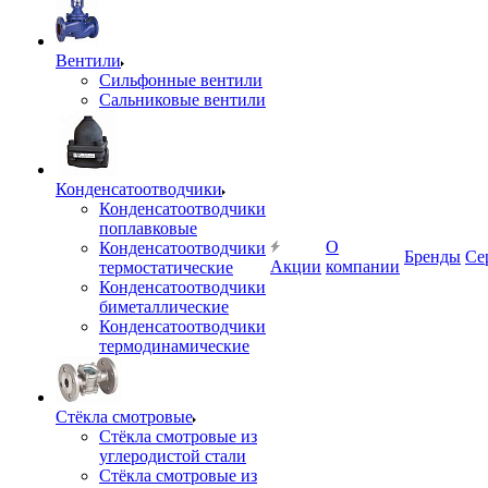
Вентили
Сильфонные вентили
Сальниковые вентили
Конденсатоотводчики
Конденсатоотводчики
поплавковые
О
Конденсатоотводчики
Бренды
Се
Акции
компании
термостатические
Конденсатоотводчики
биметаллические
Конденсатоотводчики
термодинамические
Стёкла смотровые
Стёкла смотровые из
углеродистой стали
Стёкла смотровые из