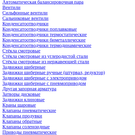
Автоматическая балансировочная пара
Вентили
Сильфонные вентили
Сальниковые вентили
Конденсатоотводчики
Конденсатоотводчики поплавковые
Конденсатоотводчики термостатические
Конденсатоотводчики биметаллические
Конденсатоотводчики термодинамические
Стёкла смотровые
Стёкла смотровые из углеродистой стали
Стёкла смотровые из нержавеющей стали
Задвижки шиберные
Задвижки шиберные ручные (штурвал, редуктор)
Задвижки шиберные с электроприводом
Задвижки шиберные с пневмоприводом
Другая запорная арматура
Затворы дисковые
Задвижки клиновые
Краны шаровые
Клапаны пневматические
Клапаны продувки
Клапаны обратные
Клапаны соленоидные
Приводы пневматические