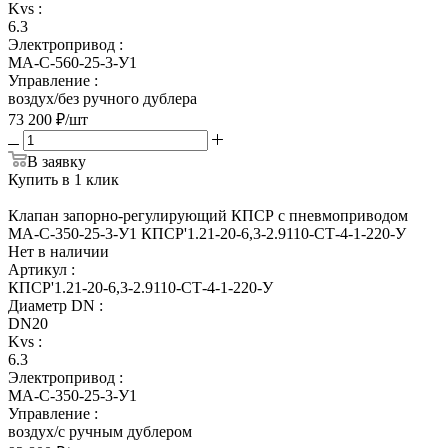
Kvs
:
6.3
Электропривод
:
МА-С-560-25-3-У1
Управление
:
воздух/без ручного дублера
73 200
₽
/шт
В заявку
Купить в 1 клик
Клапан запорно-регулирующий КПСР с пневмоприводом
МА-С-350-25-3-У1 КПСР'1.21-20-6,3-2.9110-СТ-4-1-220-У
Нет в наличии
Артикул
:
КПСР'1.21-20-6,3-2.9110-СТ-4-1-220-У
Диаметр DN
:
DN20
Kvs
:
6.3
Электропривод
:
МА-С-350-25-3-У1
Управление
:
воздух/с ручным дублером