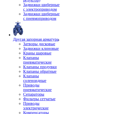
редуктор)
Задвижки шиберные
с электроприводом
Задвижки шиберные
с пневмоприводом
Другая запорная арматура
Затворы дисковые
Задвижки клиновые
Краны шаровые
Клапаны
пневматические
Клапаны продувки
Клапаны обратные
Клапаны
соленоидные
Приводы
пневматические
Сепараторы
Фильтры сетчатые
Приводы
электрические
Компенсаторы