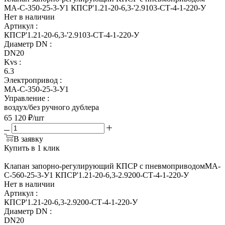
МА-С-350-25-3-У1 КПСР'1.21-20-6,3-'2.9103-СТ-4-1-220-У
Нет в наличии
Артикул
:
КПСР'1.21-20-6,3-'2.9103-СТ-4-1-220-У
Диаметр DN
:
DN20
Kvs
:
6.3
Электропривод
:
МА-С-350-25-3-У1
Управление
:
воздух/без ручного дублера
65 120
₽
/шт
В заявку
Купить в 1 клик
Клапан запорно-регулирующий КПСР с пневмоприводомМА-
С-560-25-3-У1 КПСР'1.21-20-6,3-2.9200-СТ-4-1-220-У
Нет в наличии
Артикул
:
КПСР'1.21-20-6,3-2.9200-СТ-4-1-220-У
Диаметр DN
:
DN20