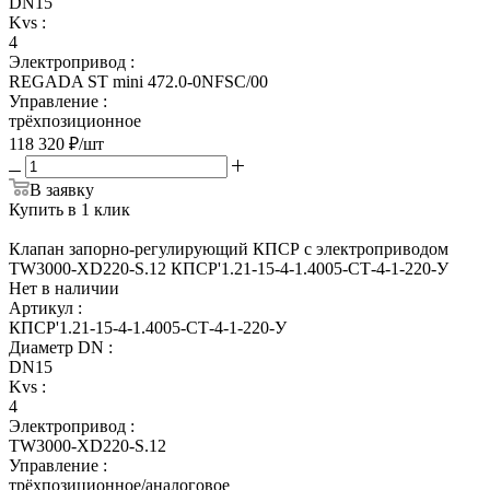
DN15
Kvs
:
4
Электропривод
:
REGADA ST mini 472.0-0NFSC/00
Управление
:
трёхпозиционное
118 320
₽
/шт
В заявку
Купить в 1 клик
Клапан запорно-регулирующий КПСР с электроприводом
TW3000-XD220-S.12 КПСР'1.21-15-4-1.4005-СТ-4-1-220-У
Нет в наличии
Артикул
:
КПСР'1.21-15-4-1.4005-СТ-4-1-220-У
Диаметр DN
:
DN15
Kvs
:
4
Электропривод
:
TW3000-XD220-S.12
Управление
:
трёхпозиционное/аналоговое