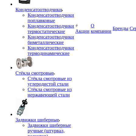
Конденсатоотводчики
Конденсатоотводчики
поплавковые
О
Конденсатоотводчики
Бренды
Се
Акции
компании
термостатические
Конденсатоотводчики
биметаллические
Конденсатоотводчики
термодинамические
Стёкла смотровые
Стёкла смотровые из
углеродистой стали
Стёкла смотровые из
нержавеющей стали
Задвижки шиберные
Задвижки шиберные
ручные (штурвал,