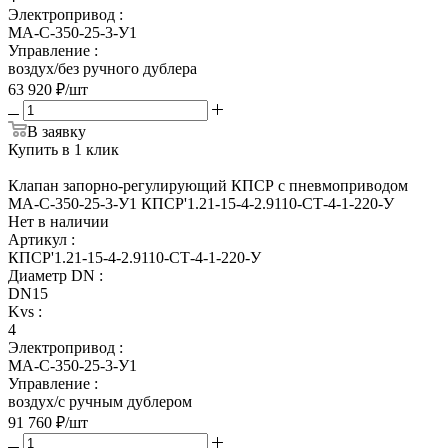
Электропривод
:
МА-С-350-25-3-У1
Управление
:
воздух/без ручного дублера
63 920
₽
/шт
В заявку
Купить в 1 клик
Клапан запорно-регулирующий КПСР с пневмоприводом
МА-С-350-25-3-У1 КПСР'1.21-15-4-2.9110-СТ-4-1-220-У
Нет в наличии
Артикул
:
КПСР'1.21-15-4-2.9110-СТ-4-1-220-У
Диаметр DN
:
DN15
Kvs
:
4
Электропривод
:
МА-С-350-25-3-У1
Управление
:
воздух/с ручным дублером
91 760
₽
/шт