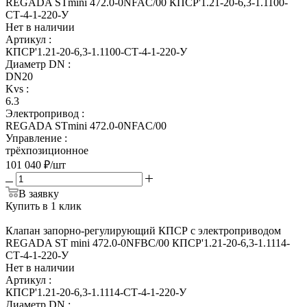
REGADA STmini 472.0-0NFAC/00 КПСР'1.21-20-6,3-1.1100-
СТ-4-1-220-У
Нет в наличии
Артикул
:
КПСР'1.21-20-6,3-1.1100-СТ-4-1-220-У
Диаметр DN
:
DN20
Kvs
:
6.3
Электропривод
:
REGADA STmini 472.0-0NFAC/00
Управление
:
трёхпозиционное
101 040
₽
/шт
В заявку
Купить в 1 клик
Клапан запорно-регулирующий КПСР с электроприводом
REGADA ST mini 472.0-0NFBC/00 КПСР'1.21-20-6,3-1.1114-
СТ-4-1-220-У
Нет в наличии
Артикул
:
КПСР'1.21-20-6,3-1.1114-СТ-4-1-220-У
Диаметр DN
: