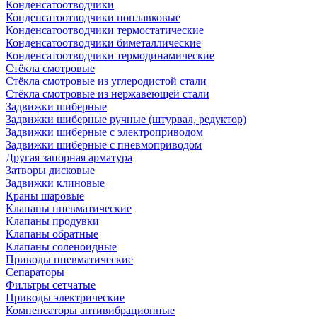
Конденсатоотводчики
Конденсатоотводчики поплавковые
Конденсатоотводчики термостатические
Конденсатоотводчики биметаллические
Конденсатоотводчики термодинамические
Стёкла смотровые
Стёкла смотровые из углеродистой стали
Стёкла смотровые из нержавеющей стали
Задвижки шиберные
Задвижки шиберные ручные (штурвал, редуктор)
Задвижки шиберные с электроприводом
Задвижки шиберные с пневмоприводом
Другая запорная арматура
Затворы дисковые
Задвижки клиновые
Краны шаровые
Клапаны пневматические
Клапаны продувки
Клапаны обратные
Клапаны соленоидные
Приводы пневматические
Сепараторы
Фильтры сетчатые
Приводы электрические
Компенсаторы антивибрационные