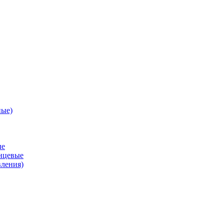
ные)
ые
анцевые
вления)