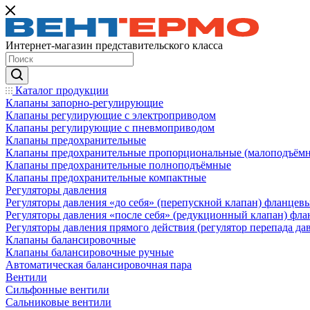
Интернет-магазин представительского класса
Каталог продукции
Клапаны запорно-регулирующие
Клапаны регулирующие с электроприводом
Клапаны регулирующие с пневмоприводом
Клапаны предохранительные
Клапаны предохранительные пропорциональные (малоподъём
Клапаны предохранительные полноподъёмные
Клапаны предохранительные компактные
Регуляторы давления
Регуляторы давления «до себя» (перепускной клапан) фланцев
Регуляторы давления «после себя» (редукционный клапан) фл
Регуляторы давления прямого действия (регулятор перепада да
Клапаны балансировочные
Клапаны балансировочные ручные
Автоматическая балансировочная пара
Вентили
Сильфонные вентили
Сальниковые вентили