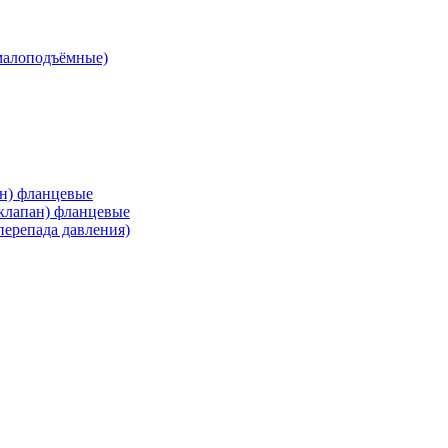
малоподъёмные)
ан) фланцевые
 клапан) фланцевые
перепада давления)