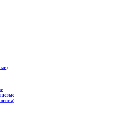
ные)
ые
анцевые
вления)