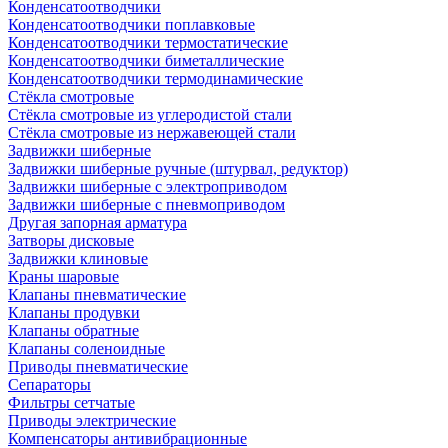
Конденсатоотводчики
Конденсатоотводчики поплавковые
Конденсатоотводчики термостатические
Конденсатоотводчики биметаллические
Конденсатоотводчики термодинамические
Стёкла смотровые
Стёкла смотровые из углеродистой стали
Стёкла смотровые из нержавеющей стали
Задвижки шиберные
Задвижки шиберные ручные (штурвал, редуктор)
Задвижки шиберные с электроприводом
Задвижки шиберные с пневмоприводом
Другая запорная арматура
Затворы дисковые
Задвижки клиновые
Краны шаровые
Клапаны пневматические
Клапаны продувки
Клапаны обратные
Клапаны соленоидные
Приводы пневматические
Сепараторы
Фильтры сетчатые
Приводы электрические
Компенсаторы антивибрационные