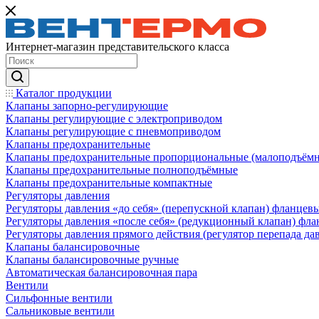
Интернет-магазин представительского класса
Каталог продукции
Клапаны запорно-регулирующие
Клапаны регулирующие с электроприводом
Клапаны регулирующие с пневмоприводом
Клапаны предохранительные
Клапаны предохранительные пропорциональные (малоподъём
Клапаны предохранительные полноподъёмные
Клапаны предохранительные компактные
Регуляторы давления
Регуляторы давления «до себя» (перепускной клапан) фланцев
Регуляторы давления «после себя» (редукционный клапан) фл
Регуляторы давления прямого действия (регулятор перепада да
Клапаны балансировочные
Клапаны балансировочные ручные
Автоматическая балансировочная пара
Вентили
Сильфонные вентили
Сальниковые вентили