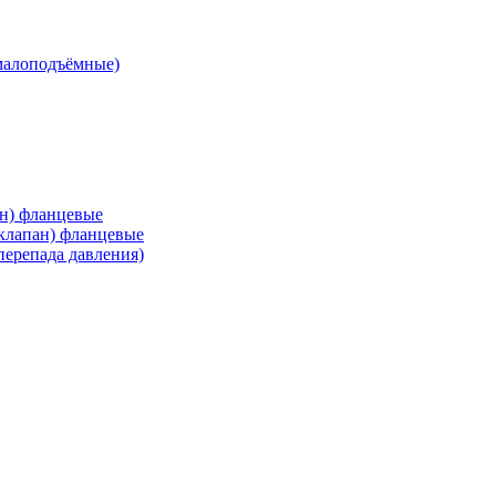
малоподъёмные)
ан) фланцевые
 клапан) фланцевые
перепада давления)