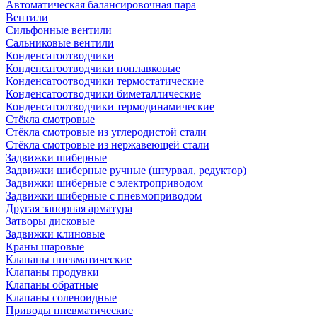
Автоматическая балансировочная пара
Вентили
Сильфонные вентили
Сальниковые вентили
Конденсатоотводчики
Конденсатоотводчики поплавковые
Конденсатоотводчики термостатические
Конденсатоотводчики биметаллические
Конденсатоотводчики термодинамические
Стёкла смотровые
Стёкла смотровые из углеродистой стали
Стёкла смотровые из нержавеющей стали
Задвижки шиберные
Задвижки шиберные ручные (штурвал, редуктор)
Задвижки шиберные с электроприводом
Задвижки шиберные с пневмоприводом
Другая запорная арматура
Затворы дисковые
Задвижки клиновые
Краны шаровые
Клапаны пневматические
Клапаны продувки
Клапаны обратные
Клапаны соленоидные
Приводы пневматические