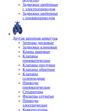
редуктор)
Задвижки шиберные
с электроприводом
Задвижки шиберные
с пневмоприводом
Другая запорная арматура
Затворы дисковые
Задвижки клиновые
Краны шаровые
Клапаны
пневматические
Клапаны продувки
Клапаны обратные
Клапаны
соленоидные
Приводы
пневматические
Сепараторы
Фильтры сетчатые
Приводы
электрические
Компенсаторы