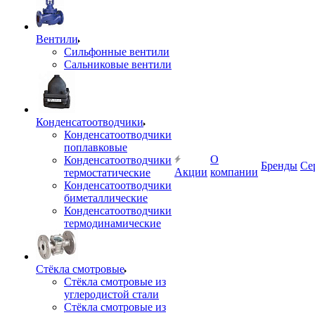
Вентили
Сильфонные вентили
Сальниковые вентили
Конденсатоотводчики
Конденсатоотводчики
поплавковые
О
Конденсатоотводчики
Бренды
Се
Акции
компании
термостатические
Конденсатоотводчики
биметаллические
Конденсатоотводчики
термодинамические
Стёкла смотровые
Стёкла смотровые из
углеродистой стали
Стёкла смотровые из