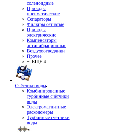
соленоидные
Приводы
пневматические
Сепараторы
Фильтры сетчатые
Приводы
электрические
Компенсаторы
антивибрационные
Воздухоотводчики
Прочее
+ ЕЩЕ 4
Счётчики воды
Комбинированные
турбинные счётчики
воды
Электромагнитные
расходомеры
Турбинные счётчики
воды