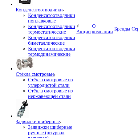
Конденсатоотводчики
Конденсатоотводчики
поплавковые
О
Конденсатоотводчики
Бренды
Се
Акции
компании
термостатические
Конденсатоотводчики
биметаллические
Конденсатоотводчики
термодинамические
Стёкла смотровые
Стёкла смотровые из
углеродистой стали
Стёкла смотровые из
нержавеющей стали
Задвижки шиберные
Задвижки шиберные
ручные (штурвал,