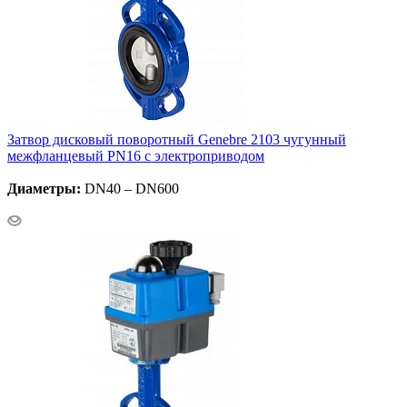
Затвор дисковый поворотный Genebre 2103 чугунный
межфланцевый PN16 с электроприводом
Диаметры:
DN40 – DN600