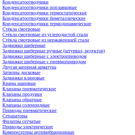
Конденсатоотводчики
Конденсатоотводчики поплавковые
Конденсатоотводчики термостатические
Конденсатоотводчики биметаллические
Конденсатоотводчики термодинамические
Стёкла смотровые
Стёкла смотровые из углеродистой стали
Стёкла смотровые из нержавеющей стали
Задвижки шиберные
Задвижки шиберные ручные (штурвал, редуктор)
Задвижки шиберные с электроприводом
Задвижки шиберные с пневмоприводом
Другая запорная арматура
Затворы дисковые
Задвижки клиновые
Краны шаровые
Клапаны пневматические
Клапаны продувки
Клапаны обратные
Клапаны соленоидные
Приводы пневматические
Сепараторы
Фильтры сетчатые
Приводы электрические
Компенсаторы антивибрационные