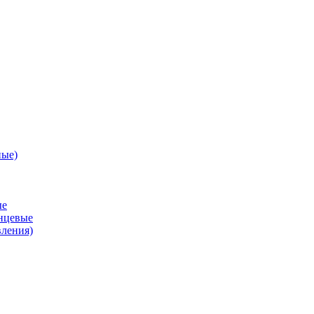
ные)
ые
анцевые
вления)