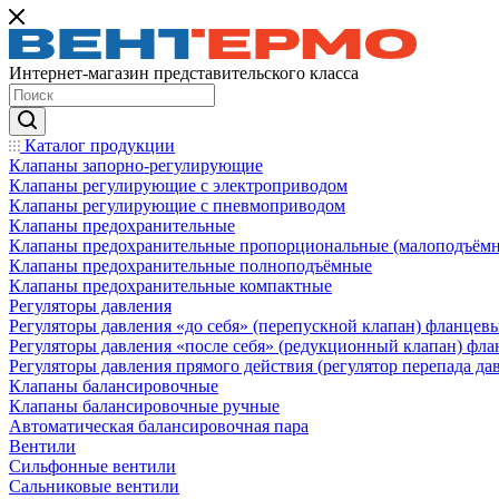
Интернет-магазин представительского класса
Каталог продукции
Клапаны запорно-регулирующие
Клапаны регулирующие с электроприводом
Клапаны регулирующие с пневмоприводом
Клапаны предохранительные
Клапаны предохранительные пропорциональные (малоподъём
Клапаны предохранительные полноподъёмные
Клапаны предохранительные компактные
Регуляторы давления
Регуляторы давления «до себя» (перепускной клапан) фланцев
Регуляторы давления «после себя» (редукционный клапан) фл
Регуляторы давления прямого действия (регулятор перепада да
Клапаны балансировочные
Клапаны балансировочные ручные
Автоматическая балансировочная пара
Вентили
Сильфонные вентили
Сальниковые вентили