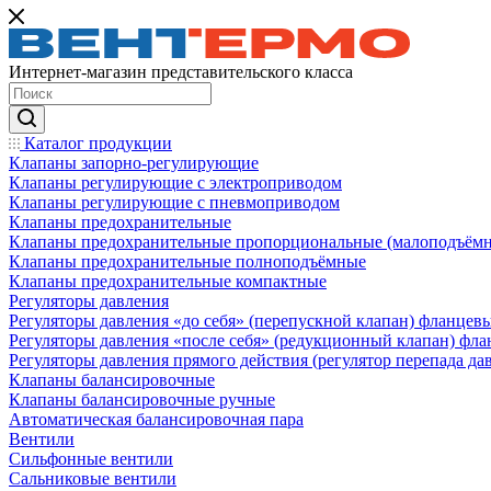
Интернет-магазин представительского класса
Каталог продукции
Клапаны запорно-регулирующие
Клапаны регулирующие с электроприводом
Клапаны регулирующие с пневмоприводом
Клапаны предохранительные
Клапаны предохранительные пропорциональные (малоподъём
Клапаны предохранительные полноподъёмные
Клапаны предохранительные компактные
Регуляторы давления
Регуляторы давления «до себя» (перепускной клапан) фланцев
Регуляторы давления «после себя» (редукционный клапан) фл
Регуляторы давления прямого действия (регулятор перепада да
Клапаны балансировочные
Клапаны балансировочные ручные
Автоматическая балансировочная пара
Вентили
Сильфонные вентили
Сальниковые вентили