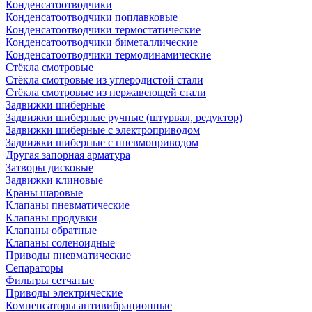
Конденсатоотводчики
Конденсатоотводчики поплавковые
Конденсатоотводчики термостатические
Конденсатоотводчики биметаллические
Конденсатоотводчики термодинамические
Стёкла смотровые
Стёкла смотровые из углеродистой стали
Стёкла смотровые из нержавеющей стали
Задвижки шиберные
Задвижки шиберные ручные (штурвал, редуктор)
Задвижки шиберные с электроприводом
Задвижки шиберные с пневмоприводом
Другая запорная арматура
Затворы дисковые
Задвижки клиновые
Краны шаровые
Клапаны пневматические
Клапаны продувки
Клапаны обратные
Клапаны соленоидные
Приводы пневматические
Сепараторы
Фильтры сетчатые
Приводы электрические
Компенсаторы антивибрационные