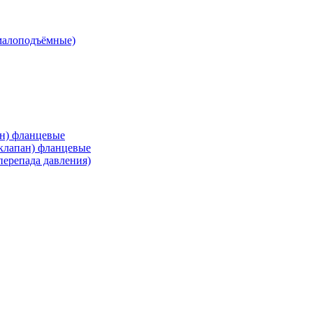
малоподъёмные)
ан) фланцевые
 клапан) фланцевые
перепада давления)