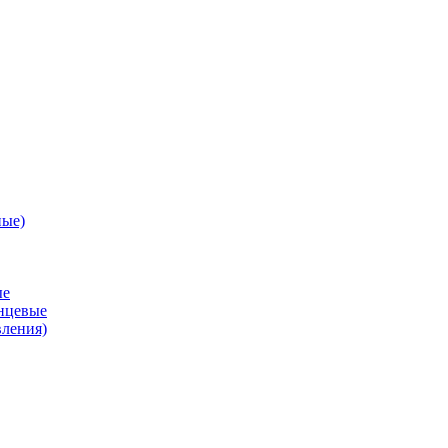
ные)
ые
анцевые
вления)