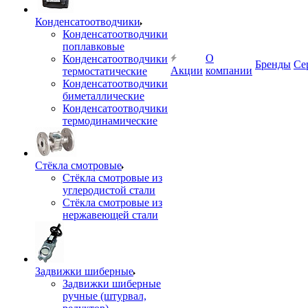
Конденсатоотводчики
Конденсатоотводчики
поплавковые
О
Конденсатоотводчики
Бренды
Се
Акции
компании
термостатические
Конденсатоотводчики
биметаллические
Конденсатоотводчики
термодинамические
Стёкла смотровые
Стёкла смотровые из
углеродистой стали
Стёкла смотровые из
нержавеющей стали
Задвижки шиберные
Задвижки шиберные
ручные (штурвал,