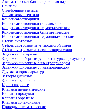
Автоматическая балансировочная пара
Вентили
Сильфонные вентили
Сальниковые вентили
Конденсатоотводчики
Конденсатоотводчики поплавковые
Конденсатоотводчики термостатические
Конденсатоотводчики биметаллические
Конденсатоотводчики термодинамические
Стёкла смотровые
Стёкла смотровые из углеродистой стали
Стёкла смотровые из нержавеющей стали
Задвижки шиберные
Задвижки шиберные ручные (штурвал, редуктор)
Задвижки шиберные с электроприводом
Задвижки шиберные с пневмоприводом
Другая запорная арматура
Затворы дисковые
Задвижки клиновые
Краны шаровые
Клапаны пневматические
Клапаны продувки
Клапаны обратные
Клапаны соленоидные
Приводы пневматические