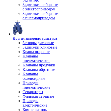
редуктор)
Задвижки шиберные
с электроприводом
Задвижки шиберные
с пневмоприводом
Другая запорная арматура
Затворы дисковые
Задвижки клиновые
Краны шаровые
Клапаны
пневматические
Клапаны продувки
Клапаны обратные
Клапаны
соленоидные
Приводы
пневматические
Сепараторы
Фильтры сетчатые
Приводы
электрические
Компенсаторы