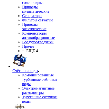
соленоидные
Приводы
пневматические
Сепараторы
Фильтры сетчатые
Приводы
электрические
Компенсаторы
антивибрационные
Воздухоотводчики
Прочее
+ ЕЩЕ 4
Счётчики воды
Комбинированные
турбинные счётчики
воды
Электромагнитные
расходомеры
Турбинные счётчики
воды