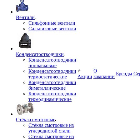
Вентили
Сильфонные вентили
Сальниковые вентили
Конденсатоотводчики
Конденсатоотводчики
поплавковые
О
Конденсатоотводчики
Бренды
Се
Акции
компании
термостатические
Конденсатоотводчики
биметаллические
Конденсатоотводчики
термодинамические
Стёкла смотровые
Стёкла смотровые из
углеродистой стали
Стёкла смотровые из