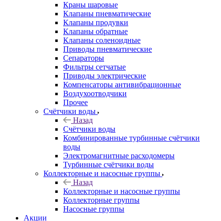
Краны шаровые
Клапаны пневматические
Клапаны продувки
Клапаны обратные
Клапаны соленоидные
Приводы пневматические
Сепараторы
Фильтры сетчатые
Приводы электрические
Компенсаторы антивибрационные
Воздухоотводчики
Прочее
Счётчики воды
Назад
Счётчики воды
Комбинированные турбинные счётчики
воды
Электромагнитные расходомеры
Турбинные счётчики воды
Коллекторные и насосные группы
Назад
Коллекторные и насосные группы
Коллекторные группы
Насосные группы
Акции